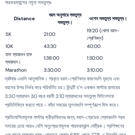
পারফরম্যান্সের নমুনা সমতুল্যঃ
বয়স অনুসারে সমতুল্য
Distance
ওপেন সমতুল্য সমতুল্য।
সমতুল্য।
19:20 (খোলা বয়স-
5K
21:00
শ্রেণিবদ্ধ)
10K
43:30
40:00
হাফ ম্যারাথন হাফ
1:38:00
1:30:00
ম্যারাথন।
Marathon
3:30:00
3:10:00
দ্রষ্টব্যঃ এগুলি আনুমানিক। প্রকৃত বয়স-শ্রেণিবদ্ধ কারণগুলি দূরত্ব এবং
বয়সের উপর নির্ভর করে পরিবর্তিত হয়। বিন্দুটি হ'ল একজন মাস্টার রানারের
3:30 ম্যারাথন 30 বছর বয়সী 3:10 ম্যারাথনের সমতুল্য ফিটনেসকে
প্রতিনিধিত্ব করতে পারে - কাঁচা সময়ের তুলনাগুলি সম্পূর্ণরূপে মিস করে।
প্রতিযোগিতামূলক মাস্টার ক্রীড়াবিদদের জন্য, বয়স-গ্রেডেড স্কোরগুলি পরম
সময়ের চেয়ে আরও বেশি অনুপ্রেরণামূলক পারফরম্যান্স মেট্রিক। প্রশিক্ষণের
এক বছরে আপনার বয়স-গ্রেডেড স্কোর 68% থেকে 72% এ উন্নতি দেখে