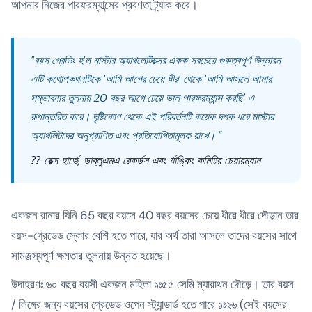
আপনার নিজের পারফরম্যান্সের প্রবণতা ট্র্যাক করে।
"বয়স গ্রেডিং হ'ল মাস্টার অ্যাথলেটিক্সের একক সবচেয়ে গুরুত্বপূর্ণ উদ্ভাবন
এটি কথোপকথনটিকে 'আমি আগের চেয়ে ধীর' থেকে 'আমি আসলে আমার
সম্ভাবনার তুলনায় 20 বছর আগে চেয়ে ভাল পারফরম্যান্স করছি' এ
রূপান্তরিত করে। দৃষ্টিকোণ থেকে এই পরিবর্তনটি কয়েক দশক ধরে মাস্টার
অ্যাথলিটদের অনুপ্রাণিত এবং প্রতিযোগিতামূলক রাখে। "
⁇ রেক্স হার্ভে, ডাব্লুএমএ রেকর্ডস এবং র্যাঙ্কিং কমিটির চেয়ারম্যান
একজন রানার যিনি 65 বছর বয়সে 40 বছর বয়সের চেয়ে ধীরে ধীরে দৌড়ান তার
বয়স-গ্রেডেড স্কোর বেশি হতে পারে, যার অর্থ তারা আসলে তাদের বয়সের সাথে
সামঞ্জস্যপূর্ণ ক্ষমতার তুলনায় উন্নত হয়েছে।
উদাহরণঃ ৬০ বছর বয়সী একজন মহিলা ১ঃ৫৫ সেমি ম্যারাথন দৌড়ে। তার বয়স
/ লিঙ্গের জন্য বয়সের গ্রেডেড ওপেন স্ট্যান্ডার্ড হতে পারে ১ঃ২৬ (সেই বয়সের