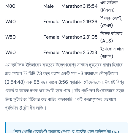
এড হুইটলক
M80
Male
Marathon
3:15:54
(সিএএন)
প্রিস্কা জেপটু
W40
Female
Marathon
2:19:36
(কেএন)
সিনেড ডাইভার
W50
Female
Marathon
2:31:05
(AUS)
ইয়োকো নাকানো
W60
Female
Marathon
2:52:13
(জাপান)
এড হুইটলক ইতিহাসের সবচেয়ে উল্লেখযোগ্য মাস্টার্স দূরত্বের রানার হিসাবে
রয়ে গেছেন ⁇ তিনি 73 বছর বয়সে একটি সাব -3 ম্যারাথন দৌড়েছিলেন
(2:54:48) এবং 85 বছর বয়সে 3:56 ম্যারাথন দৌড়েছিলেন, উভয়ই বিশ্ব
রেকর্ড যা কয়েক দশক ধরে স্থায়ী হতে পারে। তাঁর প্রশিক্ষণ বিখ্যাতভাবে সহজ
ছিলঃ অন্টারিওর মিল্টনের তার বাড়ির কাছাকাছি একটি কবরস্থানের চারপাশে
প্রতিদিন 3 ঘন্টা ধীর জগিং।
"বয়স গোষ্ঠীর রেকর্ডগুলি আমাদের দেখায় যে নাটকীয় পতন অনিবার্য নয় run