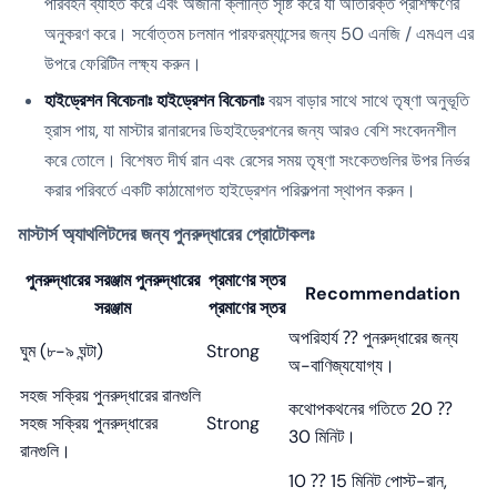
পরিবহন ব্যাহত করে এবং অজানা ক্লান্তি সৃষ্টি করে যা অতিরিক্ত প্রশিক্ষণের
অনুকরণ করে। সর্বোত্তম চলমান পারফরম্যান্সের জন্য 50 এনজি / এমএল এর
উপরে ফেরিটিন লক্ষ্য করুন।
হাইড্রেশন বিবেচনাঃ হাইড্রেশন বিবেচনাঃ
বয়স বাড়ার সাথে সাথে তৃষ্ণা অনুভূতি
হ্রাস পায়, যা মাস্টার রানারদের ডিহাইড্রেশনের জন্য আরও বেশি সংবেদনশীল
করে তোলে। বিশেষত দীর্ঘ রান এবং রেসের সময় তৃষ্ণা সংকেতগুলির উপর নির্ভর
করার পরিবর্তে একটি কাঠামোগত হাইড্রেশন পরিকল্পনা স্থাপন করুন।
মাস্টার্স অ্যাথলিটদের জন্য পুনরুদ্ধারের প্রোটোকলঃ
পুনরুদ্ধারের সরঞ্জাম পুনরুদ্ধারের
প্রমাণের স্তর
Recommendation
সরঞ্জাম
প্রমাণের স্তর
অপরিহার্য ⁇ পুনরুদ্ধারের জন্য
ঘুম (৮-৯ ঘন্টা)
Strong
অ-বাণিজ্যযোগ্য।
সহজ সক্রিয় পুনরুদ্ধারের রানগুলি
কথোপকথনের গতিতে 20 ⁇
সহজ সক্রিয় পুনরুদ্ধারের
Strong
30 মিনিট।
রানগুলি।
10 ⁇ 15 মিনিট পোস্ট-রান,