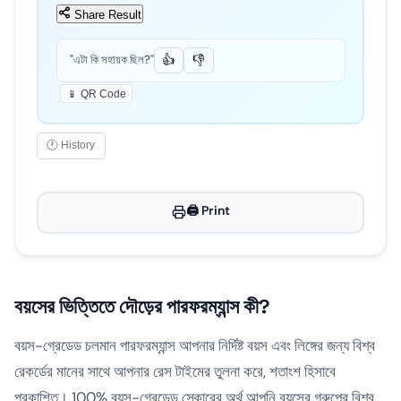
Share Result
"এটা কি সহায়ক ছিল?"
👍
👎
📱 QR Code
🕐 History
🖨️ Print
বয়সের ভিত্তিতে দৌড়ের পারফরম্যান্স কী?
বয়স-গ্রেডেড চলমান পারফরম্যান্স আপনার নির্দিষ্ট বয়স এবং লিঙ্গের জন্য বিশ্ব
রেকর্ডের মানের সাথে আপনার রেস টাইমের তুলনা করে, শতাংশ হিসাবে
প্রকাশিত। 100% বয়স-গ্রেডেড স্কোরের অর্থ আপনি বয়সের গ্রুপের বিশ্ব