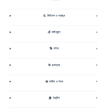
💪 ফিটনেস ও স্বাস্থ্য
💰 ফাইন্যান্স
🔢 গণিত
🔄 রূপান্তর
📅 তারিখ ও সময়
🏠 দৈনন্দিন