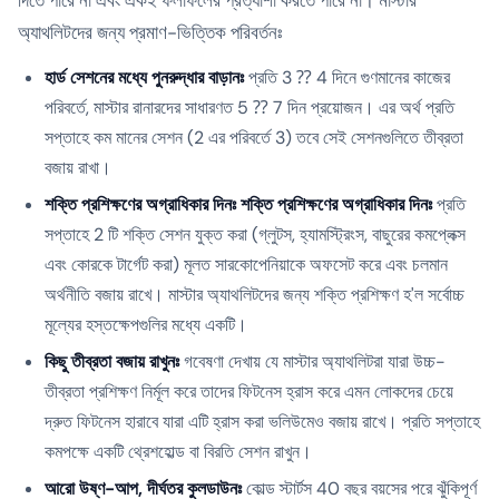
দিতে পারে না এবং একই ফলাফলের প্রত্যাশা করতে পারে না। মাস্টার
অ্যাথলিটদের জন্য প্রমাণ-ভিত্তিক পরিবর্তনঃ
হার্ড সেশনের মধ্যে পুনরুদ্ধার বাড়ানঃ
প্রতি 3 ⁇ 4 দিনে গুণমানের কাজের
পরিবর্তে, মাস্টার রানারদের সাধারণত 5 ⁇ 7 দিন প্রয়োজন। এর অর্থ প্রতি
সপ্তাহে কম মানের সেশন (2 এর পরিবর্তে 3) তবে সেই সেশনগুলিতে তীব্রতা
বজায় রাখা।
শক্তি প্রশিক্ষণের অগ্রাধিকার দিনঃ শক্তি প্রশিক্ষণের অগ্রাধিকার দিনঃ
প্রতি
সপ্তাহে 2 টি শক্তি সেশন যুক্ত করা (গ্লুটস, হ্যামস্ট্রিংস, বাছুরের কমপ্লেক্স
এবং কোরকে টার্গেট করা) মূলত সারকোপেনিয়াকে অফসেট করে এবং চলমান
অর্থনীতি বজায় রাখে। মাস্টার অ্যাথলিটদের জন্য শক্তি প্রশিক্ষণ হ'ল সর্বোচ্চ
মূল্যের হস্তক্ষেপগুলির মধ্যে একটি।
কিছু তীব্রতা বজায় রাখুনঃ
গবেষণা দেখায় যে মাস্টার অ্যাথলিটরা যারা উচ্চ-
তীব্রতা প্রশিক্ষণ নির্মূল করে তাদের ফিটনেস হ্রাস করে এমন লোকদের চেয়ে
দ্রুত ফিটনেস হারাবে যারা এটি হ্রাস করা ভলিউমেও বজায় রাখে। প্রতি সপ্তাহে
কমপক্ষে একটি থ্রেশহোল্ড বা বিরতি সেশন রাখুন।
আরো উষ্ণ-আপ, দীর্ঘতর কুলডাউনঃ
কোল্ড স্টার্টস 40 বছর বয়সের পরে ঝুঁকিপূর্ণ