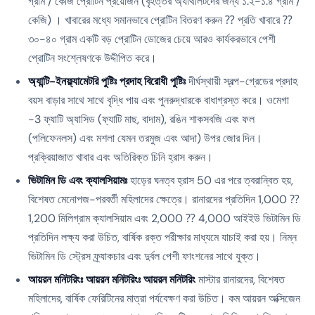
গ্রাম / কেজি প্রোটিন প্রয়োজন (বৃহত্তর অ্যাথলিটদের জন্য ১.২-১.৪ গ্রাম /
কেজি) । খাবারের মধ্যে সমানভাবে প্রোটিন বিতরণ করুন ⁇ প্রতি খাবারে ⁇
৩০-৪০ গ্রাম একটি বড় প্রোটিন ডোজের চেয়ে আরও কার্যকরভাবে পেশী
প্রোটিন সংশ্লেষণকে উদ্দীপিত করে।
অ্যান্টি-ইনফ্ল্যামেটরি পুষ্টিঃ প্রদাহ বিরোধী পুষ্টিঃ
দীর্ঘস্থায়ী স্বল্প-গ্রেডের প্রদাহ
বয়স বাড়ার সাথে সাথে বৃদ্ধি পায় এবং পুনরুদ্ধারকে বাধাগ্রস্ত করে। ওমেগা
-3 ফ্যাটি অ্যাসিড (ফ্যাটি মাছ, বাদাম), রঙিন শাকসবজি এবং ফল
(পলিফেনলস) এবং মশলা যেমন তরমুজ এবং আদা) উপর জোর দিন।
প্রক্রিয়াজাত খাবার এবং অতিরিক্ত চিনি হ্রাস করুন।
ভিটামিন ডি এবং ক্যালসিয়ামঃ
হাড়ের ঘনত্ব হ্রাস 50 এর পরে ত্বরান্বিত হয়,
বিশেষত মেনোপজ-পরবর্তী মহিলাদের ক্ষেত্রে। রানারদের প্রতিদিন 1,000 ⁇
1,200 মিলিগ্রাম ক্যালসিয়াম এবং 2,000 ⁇ 4,000 আইইউ ভিটামিন ডি
প্রতিদিন লক্ষ্য করা উচিত, বার্ষিক রক্ত পরীক্ষার মাধ্যমে যাচাই করা হয়। নিম্ন
ভিটামিন ডি স্ট্রেস ফ্র্যাকচার এবং দুর্বল পেশী ফাংশনের সাথে যুক্ত।
আয়রন মনিটরিংঃ আয়রন মনিটরিংঃ আয়রন মনিটরিং
মাস্টার রানারদের, বিশেষত
মহিলাদের, বার্ষিক ফেরিটিনের মাত্রা পর্যবেক্ষণ করা উচিত। কম আয়রন অক্সিজেন