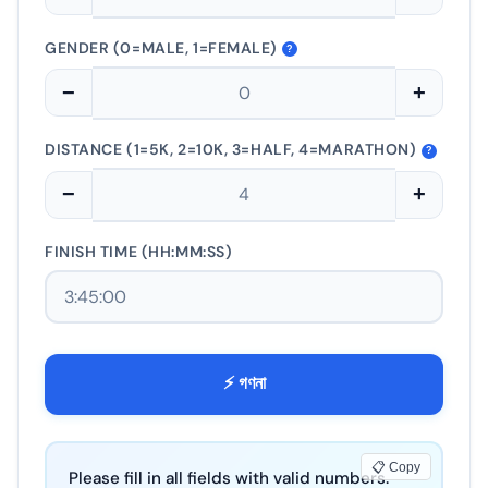
GENDER (0=MALE, 1=FEMALE)
?
−
+
DISTANCE (1=5K, 2=10K, 3=HALF, 4=MARATHON)
?
−
+
FINISH TIME (HH:MM:SS)
⚡ গণনা
📋 Copy
Please fill in all fields with valid numbers.