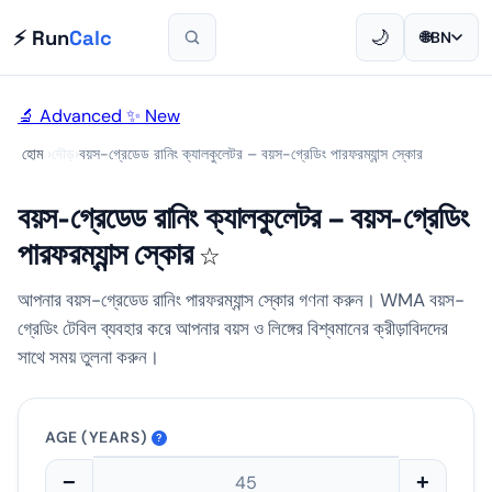
⚡ Run
Calc
🌙
🌐
BN
🔬 Advanced
✨ New
হোম
›
দৌড়
›
বয়স-গ্রেডেড রানিং ক্যালকুলেটর – বয়স-গ্রেডিং পারফরম্যান্স স্কোর
বয়স-গ্রেডেড রানিং ক্যালকুলেটর – বয়স-গ্রেডিং
পারফরম্যান্স স্কোর
☆
আপনার বয়স-গ্রেডেড রানিং পারফরম্যান্স স্কোর গণনা করুন। WMA বয়স-
গ্রেডিং টেবিল ব্যবহার করে আপনার বয়স ও লিঙ্গের বিশ্বমানের ক্রীড়াবিদদের
সাথে সময় তুলনা করুন।
AGE (YEARS)
?
−
+