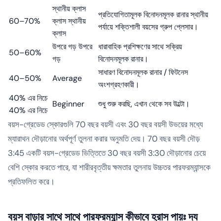
স্থানীয় ক্লাস
প্রতিযোগিতামূলক বিনোদনমূলক রানার স্থানীয়
60–70%
ক্লাস স্থানীয়
পর্যায়ে শক্তিশালী বয়সের গ্রুপ প্লেসার।
ক্লাস
উপরে গড় উপরে
ধারাবাহিক প্রশিক্ষণের সাথে সক্রিয়
50–60%
গড়
বিনোদনমূলক রানার।
সাধারণ বিনোদনমূলক রানার / ফিটনেস
40–50%
Average
অংশগ্রহণকারী।
40% এর নিচে
Beginner
শুধু শুরু করছি, এখান থেকে সব উল্টো।
40% এর নিচে
বয়স-গ্রেডেড স্কোরগুলি 70 বছর বয়সী এবং 30 বছর বয়সী উভয়ের মধ্যে
ম্যারাথন দৌড়ানোর অর্থপূর্ণ তুলনা করার অনুমতি দেয়। 70 বছর বয়সী দৌড়
3:45 একটি বয়স-গ্রেডেড ভিত্তিতে 30 বছর বয়সী 3:30 দৌড়ানোর চেয়ে
বেশি স্কোর করতে পারে, যা শারীরবৃত্তীয় ক্ষমতার তুলনায় উচ্চতর পারফরম্যান্সকে
প্রতিফলিত করে।
বয়স বাড়ার সাথে সাথে পারফরম্যান্স কীভাবে হ্রাস পায়ঃ দ্য