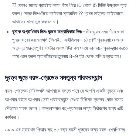
⁇ কোনও মানের প্রচেষ্টার আগে ধীরে ধীরে 10 থেকে 15 মিনিট উষ্ণায়ন ব্যয়
করুন। সহজ দিনগুলিতে কঠোরতা স্বাভাবিক ⁇ প্রথম মাইলের কঠোরতাকে
আঘাতের সাথে ভুল করবেন না।
ঘুমকে অগ্রাধিকার দিনঃ ঘুমকে অগ্রাধিকার দিনঃ
গভীর ঘুমের সময় শীর্ষে থাকা
পুনরুদ্ধারের হরমোনগুলি (জিএইচ, আইজিএফ -১) পেশী পুনরুদ্ধারের জন্য
অত্যন্ত গুরুত্বপূর্ণ। মাস্টার অ্যাথলিটরা কম সময়ে ভালভাবে পুনরুদ্ধার করতে
পারে এমন তরুণ অ্যাথলিটদের তুলনায় 8-9 ঘন্টা থেকে বেশি উপকৃত হন।
দূরত্ব জুড়ে বয়স-গ্রেডেড সমতুল্য পারফরম্যান্স
বয়স-গ্রেডেড টেবিলগুলি আপনাকে বলতে পারে যে আপনি একটি দূরত্ব এবং
আপনার বয়সে আপনার সেরা পারফরম্যান্স দেওয়া বিভিন্ন দূরত্বে কোন সময়ে
দৌড়াতে সক্ষম হবেন। বাস্তবসম্মত বহু-দূরত্বের লক্ষ্য নির্ধারণের জন্য এটি
কার্যকর।
৩ঃ৩০ এর ম্যারাথন পিআর সহ ৫৫ বছর বয়সী পুরুষের জন্য বয়স-শ্রেণিবদ্ধ