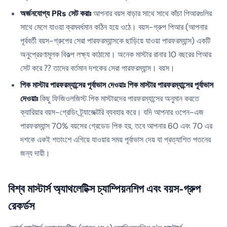
অর্জনযোগ্য PRs সেট করাঃ
আপনার বয়স বাড়ার সাথে সাথে কাঁচা পিআরগুলির
সাথে মেলে যাওয়া ক্রমবর্ধমান কঠিন হয়ে ওঠে। বয়স-গ্রুপ পিআর (আপনার
পূর্ববর্তী বয়স-গ্রুপের সেরা পারফরম্যান্সকে ছাড়িয়ে যাওয়া পারফরম্যান্স) একটি
অনুপ্রেরণামূলক বিকল্প লক্ষ্য কাঠামো। অনেক মাস্টার রানার 10 বছরের পিআর
সেট করে ⁇ তাদের বর্তমান দশকের সেরা পারফরম্যান্স। বয়স।
পিক মাস্টার পারফরম্যান্সের পূর্বাভাস দেওয়াঃ পিক মাস্টার পারফরম্যান্সের পূর্বাভাস
দেওয়াঃ
কিছু ফিজিওলজিস্ট পিক মাস্টারদের পারফরম্যান্সের অনুমান করতে
ক্যারিয়ার বয়স-গ্রেডিং ট্র্যাজেক্টরি ব্যবহার করে। যদি আপনার ওপেন-এজ
পারফরম্যান্স 70% বয়সের গ্রেডেড পিক হয়, তবে আপনার 60 এবং 70 এর
দশকে একই শতাংশে এগিয়ে যাওয়ার সময় পূর্বাভাস দেয় যা প্রত্যাশিত পতনের
জন্য দায়ী।
বিশ্ব মাস্টার্স অ্যাথলেটিক্স চ্যাম্পিয়নশিপ এবং বয়স-গ্রুপ
রেকর্ডস