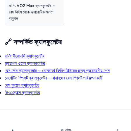
রানিং VO2 Max ক্যালকুলেটর -
রেস টাইম থেকে অ্যারোবিক ক্ষমতা
অনুমান
🔗 সম্পর্কিত ক্যালকুলেটর
রানিং ইকোনমি ক্যালকুলেটর
ম্যারাথন ওয়াল ক্যালকুলেটর
রেস পেস ক্যালকুলেটর – যেকোনো ফিনিশ টাইমের জন্য প্রয়োজনীয় পেস
নেগেটিভ স্প্লিট ক্যালকুলেটর – রানারদের রেস স্প্লিট পরিকল্পনাকারী
রেস ফুয়েল ক্যালকুলেটর
ভিও২ম্যাক্স ক্যালকুলেটর
🏃 দৌড়