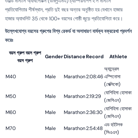
ওয়ার্ল্ড মাস্টার্স অ্যাথলেটিক্স (ডাব্লুএমএ) চ্যাম্পিয়নশিপ হ'ল মাস্টার্স
প্রতিযোগিতার শীর্ষস্থান, প্রতি দুই বছর অন্তর অনুষ্ঠিত হয় যেখানে হাজার
হাজার অ্যাথলিট 35 থেকে 100+ বয়সের গোষ্ঠী জুড়ে প্রতিযোগিতা করে।
উল্লেখযোগ্য বয়সের গ্রুপের বিশ্ব রেকর্ড যা অসাধারণ বার্ধক্য বক্ররেখা প্রদর্শন
করেঃ
বয়স গ্রুপ বয়স গ্রুপ
Gender
Distance
Record
Athlete
বয়স গ্রুপ
অ্যান্ড্রেস
M40
Male
Marathon
2:08:46
এস্পিনোসা
(মেক্সিকো)
যোশিহিসা হোসাকা
M50
Male
Marathon
2:19:29
(জেপিএন)
যোশিহিসা হোসাকা
M60
Male
Marathon
2:36:30
(জেপিএন)
এড হুইটলক
M70
Male
Marathon
2:54:48
(সিএএন)