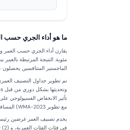
ما هو أداء الجري حسب ا
يقارن أداء الجري حسب العمر وق
الماجستير المتنافسين يحصلون على درجات بين 60 - 80٪؛ يمكن أن تت
مع تطوير WMA-2023) المسافات من 100 متر إلى 100 ميل.
في فئات الفئات العمرية، و (2) تتبع اتجاه الأداء الخاص بك بمرور الوقت بالنسبة إلى إمكاناتك.