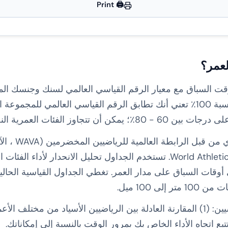
🖨️ Print
لعمر؟
ت السباق مع معيار الرقم القياسي العالمي لسنك وجنسك المحد
مئوية. النتيجة المرتبطة بالعمر بنسبة 100٪ تعني أنك تطابق الرقم القياسي العال
جاوز الفئات العمرية النخبة 85٪.
وتحديثها بشكل دوري من قبل World Athletics. تستخدم الجداول تحليل الانحد
يخدم تصنيف العمر غرضين رئيسيين: (1) المقارنة العادلة بين الرياضيين الأسياد من