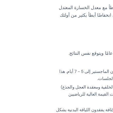
: يكون الأداء ثابتًا نسبيًا من سن 25 - 35 ، ويتسارع من 35 - 50 ، ويتباطأ مع معدل الخسارة المعتدل
نخفاضًا أبطأ بكثير من أولئك
يمكن للجري البالغ من العمر 50 عامًا أن يتدرب بشكل متطابق مع شخص يبلغ من العمر 25 عامًا ويتوقع نفس النتائج.
بدلاً من العمل الجيد كل 3 - 4 أيام ، عادةً ما يحتاج المتسابقون الماجستير إلى 5 - 7 أيام. هذا
عضلات الخلفية ومعقدة العجل والجذع)
القيمة العالية للرياضيين
افة يفقدون اللياقة البدنية بشكل