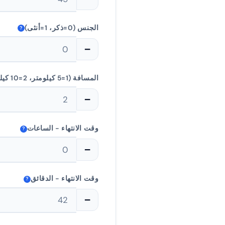
الجنس (0=ذكر، 1=أنثى)
?
−
المسافة (1=5 كيلومتر، 2=10 كيلومتر، 3=نصف، 4=الماراثون)
−
وقت الانتهاء - الساعات
?
−
وقت الانتهاء - الدقائق
?
−