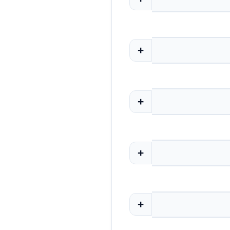
+
+
+
+