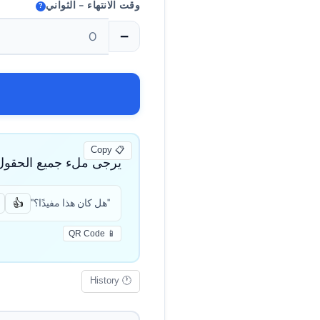
وقت الانتهاء - الثواني
?
−
📋 Copy
يرجى ملء جميع الحقول
"هل كان هذا مفيدًا؟"
👍
📱 QR Code
🕐 History