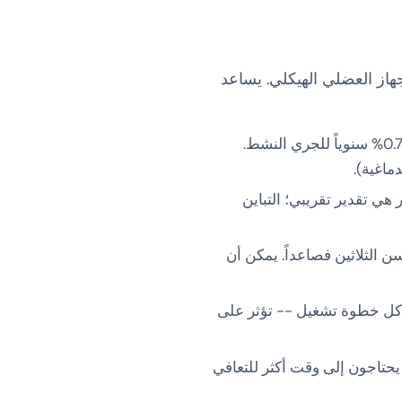
هاز العضلي الهيكلي. يساعد
انخفاض بنسبة ~ 1% سنوياً بعد سن 25 عاماً للأفراد الذين يعيشون حياة مقعدة، 0.5 - 0.7% سنوياً للجري النشط.
ماغية).
يقة في السنة. صيغة 220 ناقص العمر هي تقدير تقريبي؛ التباين
ن الثلاثين فصاعداً. يمكن أن
مع كل خطوة تشغيل -- تؤثر على
ر يحتاجون إلى وقت أكثر للتعافي