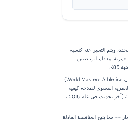
د، ويتم التعبير عنه كنسبة
مي للمجموعة العمرية. معظم الرياضيين
تم تطوير جداول التصنيف العمري من قبل الرابطة العالمية للرياضيين المخضرمين (WAVA ، الآن World Masters Athletics)
ار لأداء الفئات العمرية القصوى لنمذجة كيفية
تأثير الانخفاض الفسيولوجي على أوقات السباق على مدار العمر. تغطي الجداول القياسية الحالية (آخر تحديث في عام 2015 ،
 مختلف الأعمار -- مما يتيح المنافسة العادلة