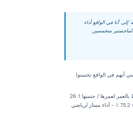
إلى 'أنا في الواقع أداء
يبقي الرياضيين الماجستير متحمسين
ب السن، مما يعني أنهم في الواقع تحسنوا
مثال: امرأة تبلغ من العمر 60 عاماً تجري نصف ماراثون 1:55 . قد يكون المعيار المفتوح المرتبط بالعمر لعمرها / جنسها 1: 26
(بناءً على الأرقام القياسية العالمية لتلك الفئة العمرية). النتيجة المرتبطة بالعمر = 1: 26 / 1: 55 = 75.2 ٪ - أداء ممتاز لرياضي