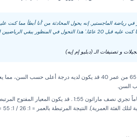
في رياضة الماجستير. إنه يحول المحادثة من 'أنا أبطأ مما كنت عليه' 
أفضل بالنسبة إلى إمكاناتي مما كنت عليه قبل 20 عامًا.' هذا التحول في المنظور 
ات و تصنيفات الـ (دبليو إم إيه)
العداء الذي يركض أبطأ في سن 65 من عمر 40 قد يكون لديه درجة أعلى حس
ب السن.