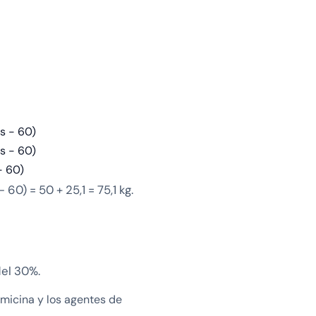
as - 60)
as - 60)
- 60)
60) = 50 + 25,1 = 75,1 kg.
del 30%.
micina y los agentes de