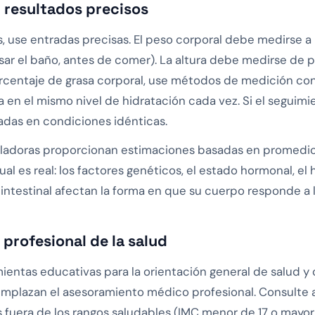
 resultados precisos
s, use entradas precisas. El peso corporal debe medirse a 
ar el baño, antes de comer). La altura debe medirse de p
rcentaje de grasa corporal, use métodos de medición cons
 en el mismo nivel de hidratación cada vez. Si el seguim
das en condiciones idénticas.
ladoras proporcionan estimaciones basadas en promedios
ual es real: los factores genéticos, el estado hormonal, el
testinal afectan la forma en que su cuerpo responde a la 
profesional de la salud
ientas educativas para la orientación general de salud y 
mplazan el asesoramiento médico profesional. Consulte a u
s fuera de los rangos saludables (IMC menor de 17 o mayor 