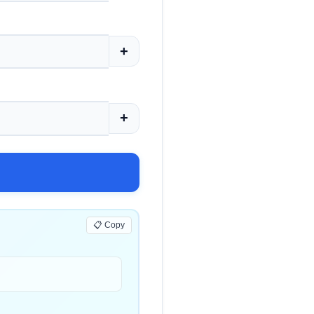
+
+
📋 Copy