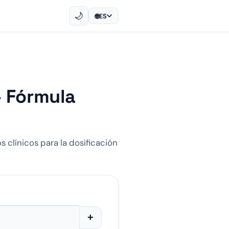
🌙
🌐
ES
- Fórmula
 clínicos para la dosificación
+