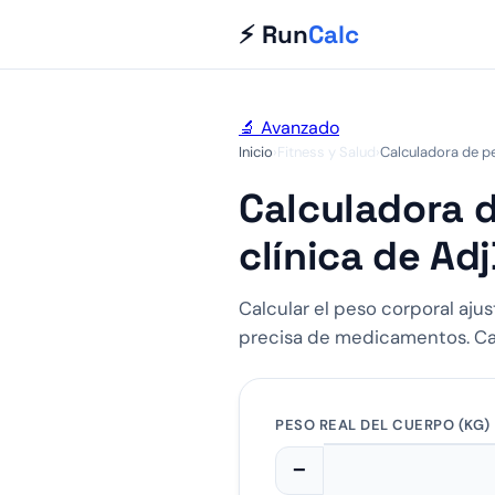
⚡ Run
Calc
🔬 Avanzado
Inicio
›
Fitness y Salud
›
Calculadora de p
Calculadora d
clínica de Ad
Calcular el peso corporal aju
precisa de medicamentos. Calc
PESO REAL DEL CUERPO (KG)
−