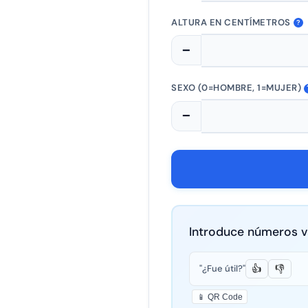
ALTURA EN CENTÍMETROS
?
−
SEXO (0=HOMBRE, 1=MUJER)
−
Introduce números v
"¿Fue útil?"
👍
👎
📱 QR Code