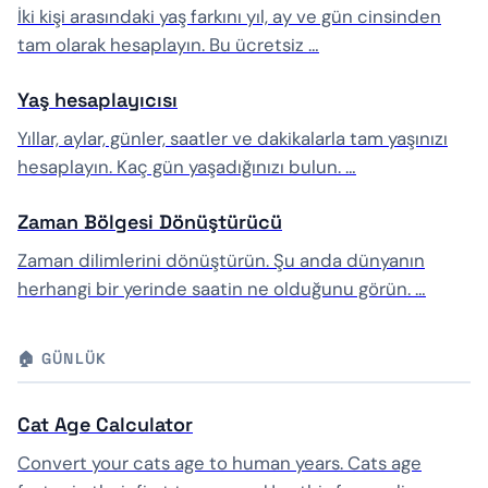
İki kişi arasındaki yaş farkını yıl, ay ve gün cinsinden
tam olarak hesaplayın. Bu ücretsiz …
Yaş hesaplayıcısı
Yıllar, aylar, günler, saatler ve dakikalarla tam yaşınızı
hesaplayın. Kaç gün yaşadığınızı bulun. …
Zaman Bölgesi Dönüştürücü
Zaman dilimlerini dönüştürün. Şu anda dünyanın
herhangi bir yerinde saatin ne olduğunu görün. …
🏠 GÜNLÜK
Cat Age Calculator
Convert your cats age to human years. Cats age