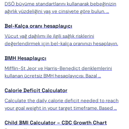
DSÖ büyüme standartlarını kullanarak bebeğinizin
ağırlık yüzdeliğini yaş ve cinsiyete göre bulun. …
Bel-Kalça oranı hesaplayıcı
Vücut yağ dağılımı ile ilgili sağlık risklerini
değerlendirmek için bel-kalça oranınızı hesaplayın.
BMH Hesaplayıcı
Mifflin-St Jeor ve Harris-Benedict denklemlerini
kullanan ücretsiz BMH hesaplayıcısı. Bazal …
Calorie Deficit Calculator
Calculate the daily calorie deficit needed to reach
your goal weight in your target timeframe. Based …
Child BMI Calculator – CDC Growth Chart