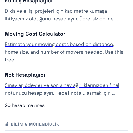
Kumaş Hesaplayıcı
Dikiş ve el işi projeleri için kaç metre kumaşa
ihtiyacınız olduğunu hesaplayın. Ücretsiz online …
Moving Cost Calculator
Estimate your moving costs based on distance,
home size, and number of movers needed. Use this
free …
Not Hesaplayıcı
Sınavlar, ödevler ve son sınav ağırlıklarınızdan final
notunuzu hesaplayın. Hedef nota ulaşmak için …
20 hesap makinesi
🔬 BILIM & MÜHENDISLIK