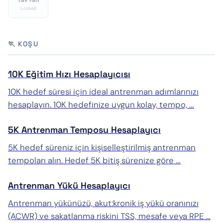
Fav Fan
Locked
🏃 KOŞU
10K Eğitim Hızı Hesaplayıcısı
10K hedef süresi için ideal antrenman adımlarınızı
hesaplayın. 10K hedefinize uygun kolay, tempo, …
5K Antrenman Temposu Hesaplayıcı
5K hedef süreniz için kişiselleştirilmiş antrenman
tempoları alın. Hedef 5K bitiş sürenize göre …
Antrenman Yükü Hesaplayıcı
Antrenman yükünüzü, akut:kronik iş yükü oranınızı
(ACWR) ve sakatlanma riskini TSS, mesafe veya RPE …