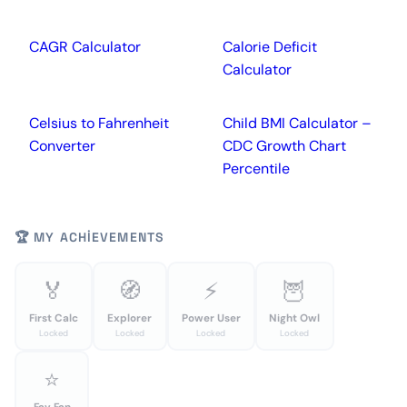
CAGR Calculator
Calorie Deficit
Calculator
Celsius to Fahrenheit
Child BMI Calculator –
Converter
CDC Growth Chart
Percentile
🏆 MY ACHIEVEMENTS
🏅
🧭
⚡
🦉
First Calc
Explorer
Power User
Night Owl
Locked
Locked
Locked
Locked
⭐