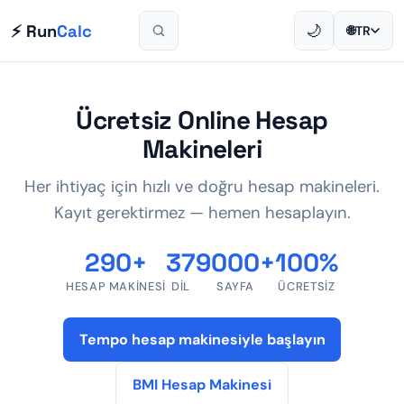
⚡ Run
Calc
🌙
🌐
TR
Ücretsiz Online Hesap
Makineleri
Her ihtiyaç için hızlı ve doğru hesap makineleri.
Kayıt gerektirmez — hemen hesaplayın.
290+
37
9000+
100%
HESAP MAKINESI
DIL
SAYFA
ÜCRETSIZ
Tempo hesap makinesiyle başlayın
BMI Hesap Makinesi