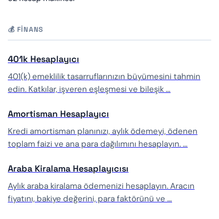
💰 FINANS
401k Hesaplayıcı
401(k) emeklilik tasarruflarınızın büyümesini tahmin
edin. Katkılar, işveren eşleşmesi ve bileşik …
Amortisman Hesaplayıcı
Kredi amortisman planınızı, aylık ödemeyi, ödenen
toplam faizi ve ana para dağılımını hesaplayın. …
Araba Kiralama Hesaplayıcısı
Aylık araba kiralama ödemenizi hesaplayın. Aracın
fiyatını, bakiye değerini, para faktörünü ve …