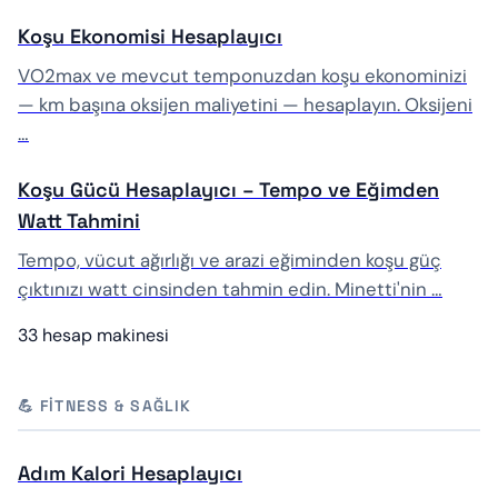
Koşu Ekonomisi Hesaplayıcı
VO2max ve mevcut temponuzdan koşu ekonominizi
— km başına oksijen maliyetini — hesaplayın. Oksijeni
…
Koşu Gücü Hesaplayıcı – Tempo ve Eğimden
Watt Tahmini
Tempo, vücut ağırlığı ve arazi eğiminden koşu güç
çıktınızı watt cinsinden tahmin edin. Minetti'nin …
33 hesap makinesi
💪 FITNESS & SAĞLIK
Adım Kalori Hesaplayıcı