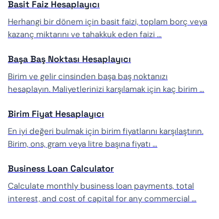
Basit Faiz Hesaplayıcı
Herhangi bir dönem için basit faizi, toplam borç veya
kazanç miktarını ve tahakkuk eden faizi …
Başa Baş Noktası Hesaplayıcı
Birim ve gelir cinsinden başa baş noktanızı
hesaplayın. Maliyetlerinizi karşılamak için kaç birim …
Birim Fiyat Hesaplayıcı
En iyi değeri bulmak için birim fiyatlarını karşılaştırın.
Birim, ons, gram veya litre başına fiyatı …
Business Loan Calculator
Calculate monthly business loan payments, total
interest, and cost of capital for any commercial …