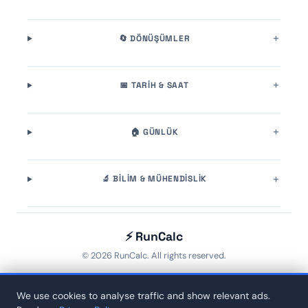
🔄 DÖNÜŞÜMLER
📅 TARIH & SAAT
🏠 GÜNLÜK
🔬 BILIM & MÜHENDISLIK
⚡ RunCalc
© 2026 RunCalc. All rights reserved.
Home
🏷️ Tags
About
Contact
Privacy
We use cookies to analyse traffic and show relevant ads.
⌨️