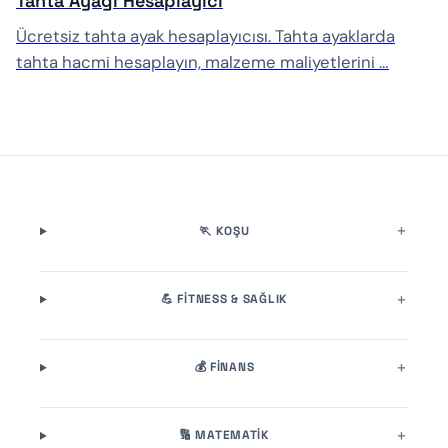
Tahta Ayağı Hesaplayıcı
Ücretsiz tahta ayak hesaplayıcısı. Tahta ayaklarda
tahta hacmi hesaplayın, malzeme maliyetlerini …
🏃 KOŞU
💪 FITNESS & SAĞLIK
💰 FINANS
🔢 MATEMATIK