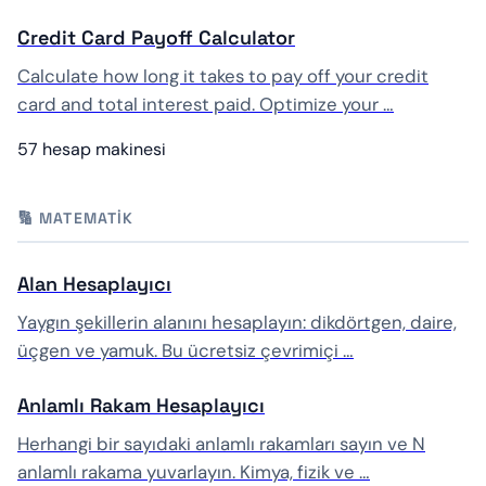
Credit Card Payoff Calculator
Calculate how long it takes to pay off your credit
card and total interest paid. Optimize your …
57 hesap makinesi
🔢 MATEMATIK
Alan Hesaplayıcı
Yaygın şekillerin alanını hesaplayın: dikdörtgen, daire,
üçgen ve yamuk. Bu ücretsiz çevrimiçi …
Anlamlı Rakam Hesaplayıcı
Herhangi bir sayıdaki anlamlı rakamları sayın ve N
anlamlı rakama yuvarlayın. Kimya, fizik ve …