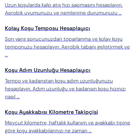
Uzun koşularda kalp atış hızı sapmasını hesaplayın.
Aerobik uyumunuzu ve nemlenme durumunuzu …
Kolay Koşu Temposu Hesaplayıcı
Son yarış sonucunuzdan toparlanma ve kolay koşu
temponuzu hesaplayın. Aerobik tabanı geliştirmek ve
…
Koşu Adım Uzunluğu Hesaplayıcı
Tempo ve kadanstan koşu adım uzunluğunuzu
hesaplayın. Adım uzunluğu ve kadansın koşu hızınızı
nasıl …
Koşu Ayakkabısı Kilometre Takipçisi
Mevcut kilometre, haftalık kullanım ve ayakkabı tipine
göre koşu ayakkabılarınızı ne zaman …