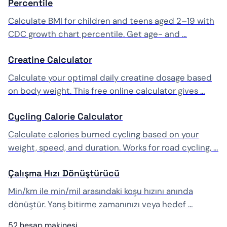
Percentile
Calculate BMI for children and teens aged 2–19 with
CDC growth chart percentile. Get age- and …
Creatine Calculator
Calculate your optimal daily creatine dosage based
on body weight. This free online calculator gives …
Cycling Calorie Calculator
Calculate calories burned cycling based on your
weight, speed, and duration. Works for road cycling, …
Çalışma Hızı Dönüştürücü
Min/km ile min/mil arasındaki koşu hızını anında
dönüştür. Yarış bitirme zamanınızı veya hedef …
52 hesap makinesi