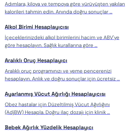
Adımlara, kiloya ve tempoya göre yürüyüşten yakılan
kalorileri tahmin edin. Anında doğru sonuçlar …
Alkol Birimi Hesaplayıcısı
İçeceklerinizdeki alkol birimlerini hacim ve ABV'ye
göre hesaplayın. Sağlık kurallarına göre …
Aralıklı Oruç Hesaplayıcı
Aralıklı oruç programınızı ve yeme pencerenizi
hesaplayın. Anlık ve doğru sonuçlar için ücretsiz …
Ayarlanmış Vücut Ağırlığı Hesaplayıcısı
Obez hastalar için Düzeltilmiş Vücut Ağırlığını
(AdjBW) Hesapla. Doğru ilaç dozajı için klinik …
Bebek Ağırlık Yüzdelik Hesaplayıcı