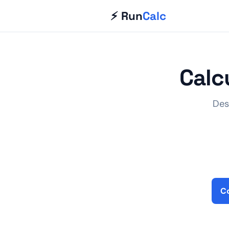
⚡ Run
Calc
Calc
Des
Co