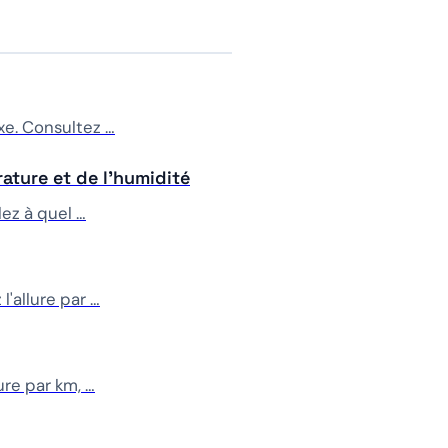
xe. Consultez …
ature et de l'humidité
lez à quel …
'allure par …
ure par km, …