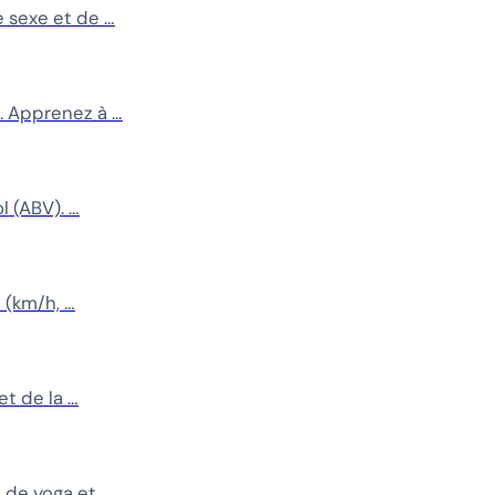
 sexe et de …
. Apprenez à …
l (ABV). …
 (km/h, …
et de la …
e de yoga et …