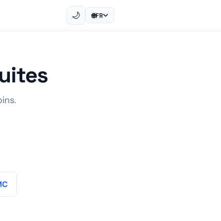
🌙
🌐
FR
uites
ins.
MC