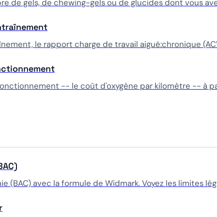
e de gels, de chewing-gels ou de glucides dont vous av
ntraînement
înement, le rapport charge de travail aiguë:chronique (AC
onctionnement
nctionnement -- le coût d'oxygène par kilomètre -- à par
(BAC)
e (BAC) avec la formule de Widmark. Voyez les limites léga
r