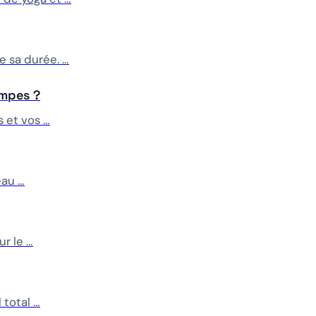
e sa durée. …
ompes ?
 et vos …
eau …
ur le …
 total …