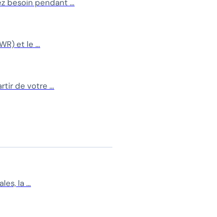
ez besoin pendant …
WR) et le …
tir de votre …
les, la …