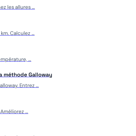
z les allures …
 km. Calculez …
température, …
 la méthode Galloway
lloway. Entrez …
 Améliorez …