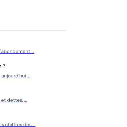
, l'abondement …
e ?
 aujourd'hui …
et dettes. …
s chiffres des …