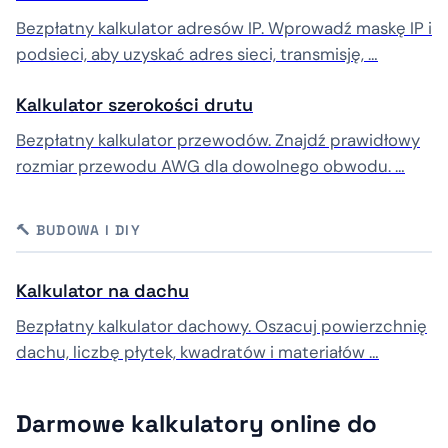
Bezpłatny kalkulator adresów IP. Wprowadź maskę IP i
podsieci, aby uzyskać adres sieci, transmisję, …
Kalkulator szerokości drutu
Bezpłatny kalkulator przewodów. Znajdź prawidłowy
rozmiar przewodu AWG dla dowolnego obwodu. …
🔨 BUDOWA I DIY
Kalkulator na dachu
Bezpłatny kalkulator dachowy. Oszacuj powierzchnię
dachu, liczbę płytek, kwadratów i materiałów …
Darmowe kalkulatory online do