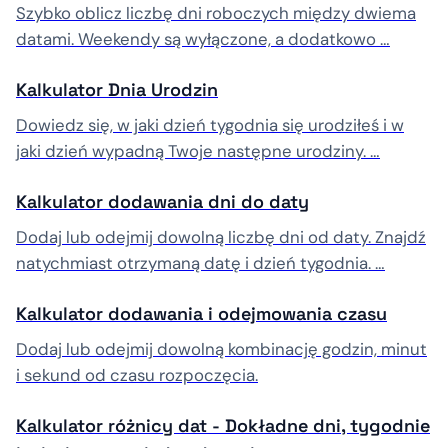
Szybko oblicz liczbę dni roboczych między dwiema
datami. Weekendy są wyłączone, a dodatkowo …
Kalkulator Dnia Urodzin
Dowiedz się, w jaki dzień tygodnia się urodziłeś i w
jaki dzień wypadną Twoje następne urodziny. …
Kalkulator dodawania dni do daty
Dodaj lub odejmij dowolną liczbę dni od daty. Znajdź
natychmiast otrzymaną datę i dzień tygodnia. …
Kalkulator dodawania i odejmowania czasu
Dodaj lub odejmij dowolną kombinację godzin, minut
i sekund od czasu rozpoczęcia.
Kalkulator różnicy dat - Dokładne dni, tygodnie