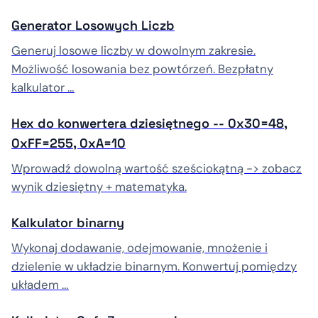
Generator Losowych Liczb
Generuj losowe liczby w dowolnym zakresie.
Możliwość losowania bez powtórzeń. Bezpłatny
kalkulator …
Hex do konwertera dziesiętnego -- 0x30=48,
0xFF=255, 0xA=10
Wprowadź dowolną wartość sześciokątną -> zobacz
wynik dziesiętny + matematyka.
Kalkulator binarny
Wykonaj dodawanie, odejmowanie, mnożenie i
dzielenie w układzie binarnym. Konwertuj pomiędzy
układem …