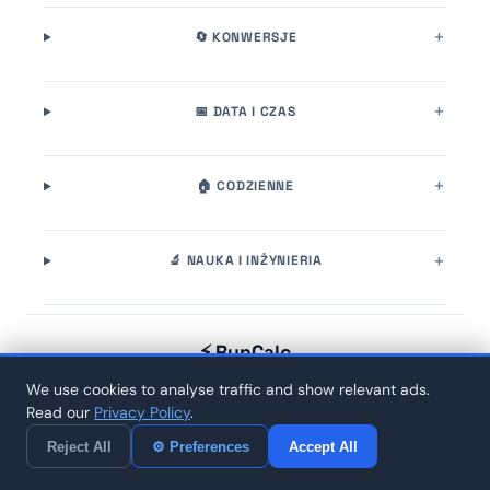
🔄 KONWERSJE
📅 DATA I CZAS
🏠 CODZIENNE
🔬 NAUKA I INŻYNIERIA
⚡ RunCalc
© 2026 RunCalc. All rights reserved.
We use cookies to analyse traffic and show relevant ads.
Read our
Privacy Policy
.
Home
🏷️ Tags
About
Contact
Privacy
Reject All
⚙ Preferences
Accept All
⌨️