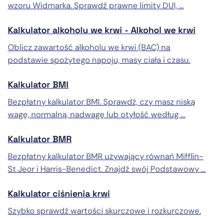
wzoru Widmarka. Sprawdź prawne limity DUI, …
Kalkulator alkoholu we krwi - Alkohol we krwi
Oblicz zawartość alkoholu we krwi (BAC) na
podstawie spożytego napoju, masy ciała i czasu.
Kalkulator BMI
Bezpłatny kalkulator BMI. Sprawdź, czy masz niską
wagę, normalną, nadwagę lub otyłość według …
Kalkulator BMR
Bezpłatny kalkulator BMR używający równań Mifflin-
St Jeor i Harris-Benedict. Znajdź swój Podstawowy …
Kalkulator ciśnienia krwi
Szybko sprawdź wartości skurczowe i rozkurczowe.