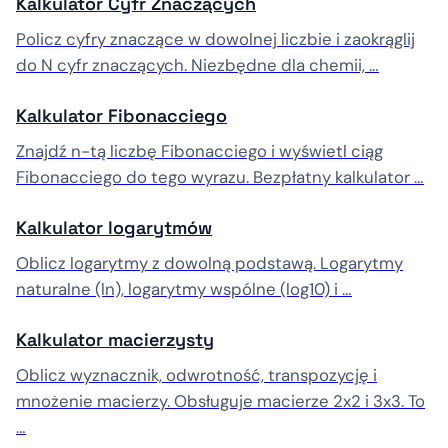
Kalkulator Cyfr Znaczących
Policz cyfry znaczące w dowolnej liczbie i zaokrąglij
do N cyfr znaczących. Niezbędne dla chemii, …
Kalkulator Fibonacciego
Znajdź n-tą liczbę Fibonacciego i wyświetl ciąg
Fibonacciego do tego wyrazu. Bezpłatny kalkulator …
Kalkulator logarytmów
Oblicz logarytmy z dowolną podstawą. Logarytmy
naturalne (ln), logarytmy wspólne (log10) i …
Kalkulator macierzysty
Oblicz wyznacznik, odwrotność, transpozycję i
mnożenie macierzy. Obsługuje macierze 2x2 i 3x3. To
…