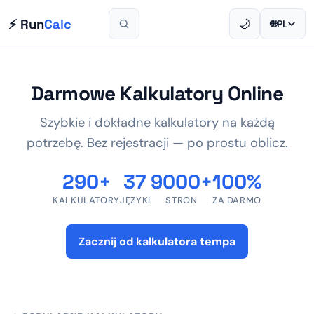
⚡ Run
Calc
🌙
🌐
PL
Darmowe Kalkulatory Online
Szybkie i dokładne kalkulatory na każdą
potrzebę. Bez rejestracji — po prostu oblicz.
290+
37
9000+
100%
KALKULATORY
JĘZYKI
STRON
ZA DARMO
Zacznij od kalkulatora tempa