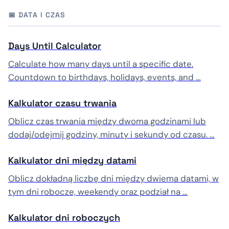
📅 DATA I CZAS
Days Until Calculator
Calculate how many days until a specific date.
Countdown to birthdays, holidays, events, and …
Kalkulator czasu trwania
Oblicz czas trwania między dwoma godzinami lub
dodaj/odejmij godziny, minuty i sekundy od czasu. …
Kalkulator dni między datami
Oblicz dokładną liczbę dni między dwiema datami, w
tym dni robocze, weekendy oraz podział na …
Kalkulator dni roboczych