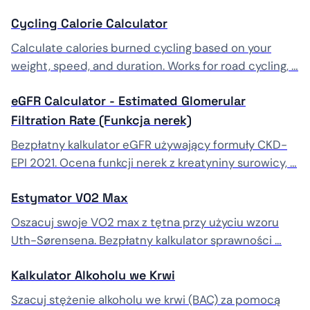
Cycling Calorie Calculator
Calculate calories burned cycling based on your
weight, speed, and duration. Works for road cycling, …
eGFR Calculator - Estimated Glomerular
Filtration Rate (Funkcja nerek)
Bezpłatny kalkulator eGFR używający formuły CKD-
EPI 2021. Ocena funkcji nerek z kreatyniny surowicy, …
Estymator VO2 Max
Oszacuj swoje VO2 max z tętna przy użyciu wzoru
Uth-Sørensena. Bezpłatny kalkulator sprawności …
Kalkulator Alkoholu we Krwi
Szacuj stężenie alkoholu we krwi (BAC) za pomocą