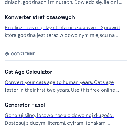
dniach, godzinach i minutach. Dowiedz się, ile dni …
Konwerter stref czasowych
Przelicz czas między strefami czasowymi. Sprawdź,
która godzina jest teraz w dowolnym miejscu na …
🏠 CODZIENNE
Cat Age Calculator
Convert your cats age to human years. Cats age
faster in their first two years. Use this free online …
Generator Haseł
Generuj silne, losowe hasła o dowolnej długości.
Dostosuj z dużymi literami, cyframi i znakami …