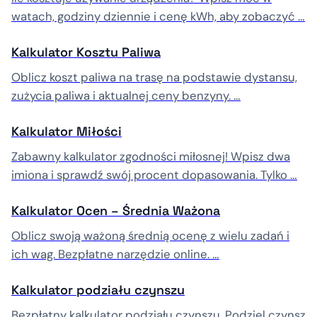
watach, godziny dziennie i cenę kWh, aby zobaczyć …
Kalkulator Kosztu Paliwa
Oblicz koszt paliwa na trasę na podstawie dystansu,
zużycia paliwa i aktualnej ceny benzyny. …
Kalkulator Miłości
Zabawny kalkulator zgodności miłosnej! Wpisz dwa
imiona i sprawdź swój procent dopasowania. Tylko …
Kalkulator Ocen – Średnia Ważona
Oblicz swoją ważoną średnią ocenę z wielu zadań i
ich wag. Bezpłatne narzędzie online. …
Kalkulator podziału czynszu
Bezpłatny kalkulator podziału czynszu. Podziel czynsz