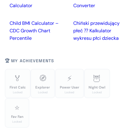
Calculator
Converter
Child BMI Calculator –
Chiński przewidujący
CDC Growth Chart
płeć ⁇ Kalkulator
Percentile
wykresu płci dziecka
🏆 MY ACHIEVEMENTS
🏅
🧭
⚡
🦉
First Calc
Explorer
Power User
Night Owl
Locked
Locked
Locked
Locked
⭐
Fav Fan
Locked