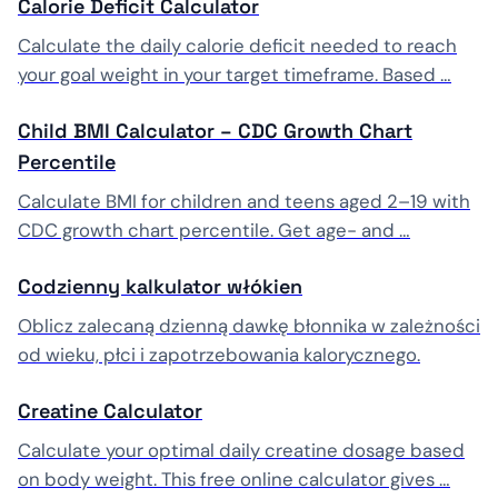
Calorie Deficit Calculator
Calculate the daily calorie deficit needed to reach
your goal weight in your target timeframe. Based …
Child BMI Calculator – CDC Growth Chart
Percentile
Calculate BMI for children and teens aged 2–19 with
CDC growth chart percentile. Get age- and …
Codzienny kalkulator włókien
Oblicz zalecaną dzienną dawkę błonnika w zależności
od wieku, płci i zapotrzebowania kalorycznego.
Creatine Calculator
Calculate your optimal daily creatine dosage based
on body weight. This free online calculator gives …