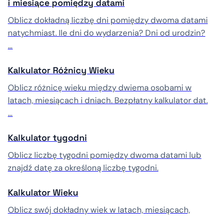
i miesiące pomiędzy datami
Oblicz dokładną liczbę dni pomiędzy dwoma datami
natychmiast. Ile dni do wydarzenia? Dni od urodzin?
…
Kalkulator Różnicy Wieku
Oblicz różnicę wieku między dwiema osobami w
latach, miesiącach i dniach. Bezpłatny kalkulator dat.
…
Kalkulator tygodni
Oblicz liczbę tygodni pomiędzy dwoma datami lub
znajdź datę za określoną liczbę tygodni.
Kalkulator Wieku
Oblicz swój dokładny wiek w latach, miesiącach,