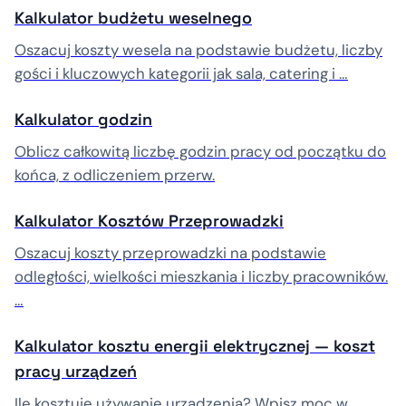
Kalkulator budżetu weselnego
Oszacuj koszty wesela na podstawie budżetu, liczby
gości i kluczowych kategorii jak sala, catering i …
Kalkulator godzin
Oblicz całkowitą liczbę godzin pracy od początku do
końca, z odliczeniem przerw.
Kalkulator Kosztów Przeprowadzki
Oszacuj koszty przeprowadzki na podstawie
odległości, wielkości mieszkania i liczby pracowników.
…
Kalkulator kosztu energii elektrycznej — koszt
pracy urządzeń
Ile kosztuje używanie urządzenia? Wpisz moc w