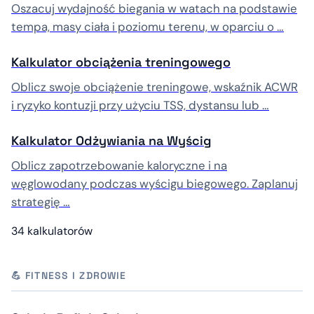
Oszacuj wydajność biegania w watach na podstawie
tempa, masy ciała i poziomu terenu, w oparciu o …
Kalkulator obciążenia treningowego
Oblicz swoje obciążenie treningowe, wskaźnik ACWR
i ryzyko kontuzji przy użyciu TSS, dystansu lub …
Kalkulator Odżywiania na Wyścig
Oblicz zapotrzebowanie kaloryczne i na
węglowodany podczas wyścigu biegowego. Zaplanuj
strategię …
34 kalkulatorów
💪 FITNESS I ZDROWIE