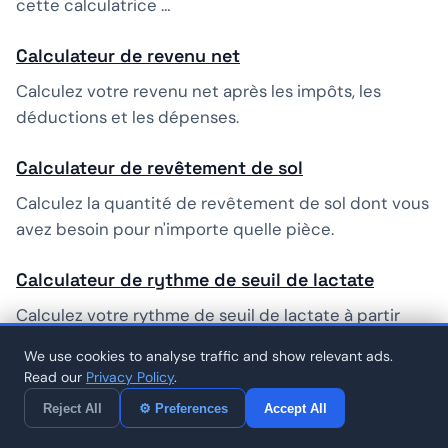
cette calculatrice …
Calculateur de revenu net
Calculez votre revenu net après les impôts, les
déductions et les dépenses.
Calculateur de revêtement de sol
Calculez la quantité de revêtement de sol dont vous
avez besoin pour n'importe quelle pièce.
Calculateur de rythme de seuil de lactate
Calculez votre rythme de seuil de lactate à partir
des temps de course récents. Trouvez le rythme
We use cookies to analyse traffic and show relevant ads.
exact pour les courses …
Read our
Privacy Policy
.
Reject All
⚙ Preferences
Accept All
Calculateur de rythme ultra-marathon