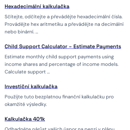
Hexadecimální kalkulačka
Sčítejte, odčítejte a převádějte hexadecimální čísla.
Provádějte hex aritmetiku a převádějte na decimální
nebo binární. …
Child Support Calculator – Estimate Payments
Estimate monthly child support payments using
income shares and percentage of income models.
Calculate support …
Investiční kalkulačka
Použijte tuto bezplatnou finanční kalkulačku pro
okamžité výsledky.
Kalkulačka 401k
Odhadněte nárůst vašich úspor na penzi v plánu