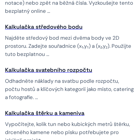
notace) nebo zpět na běžná čísla. Vyzkoušejte tento
bezplatný online …
Kalkulačka středového bodu
Najděte středový bod mezi dvěma body ve 2D
prostoru. Zadejte souřadnice (x₁,y₁) a (x₂,y₂). Použijte
tuto bezplatnou …
Kalkulačka svatebního rozpočtu
Odhadněte náklady na svatbu podle rozpočtu,
počtu hostů a klíčových kategorií jako místo, catering
a fotografie. …
Kalkulačka štěrku a kameniva
Vypočítejte, kolik tun nebo kubických metrů štěrku,
drceného kamene nebo písku potřebujete pro