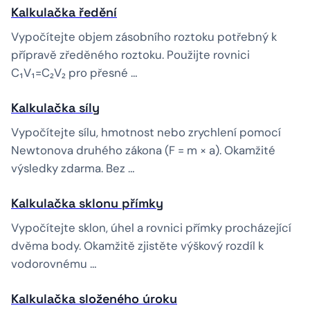
Kalkulačka ředění
Vypočítejte objem zásobního roztoku potřebný k
přípravě zředěného roztoku. Použijte rovnici
C₁V₁=C₂V₂ pro přesné …
Kalkulačka síly
Vypočítejte sílu, hmotnost nebo zrychlení pomocí
Newtonova druhého zákona (F = m × a). Okamžité
výsledky zdarma. Bez …
Kalkulačka sklonu přímky
Vypočítejte sklon, úhel a rovnici přímky procházející
dvěma body. Okamžitě zjistěte výškový rozdíl k
vodorovnému …
Kalkulačka složeného úroku