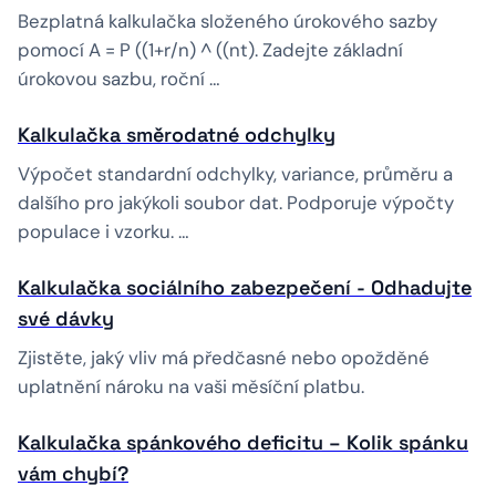
Bezplatná kalkulačka složeného úrokového sazby
pomocí A = P ((1+r/n) ^ ((nt). Zadejte základní
úrokovou sazbu, roční …
Kalkulačka směrodatné odchylky
Výpočet standardní odchylky, variance, průměru a
dalšího pro jakýkoli soubor dat. Podporuje výpočty
populace i vzorku. …
Kalkulačka sociálního zabezpečení - Odhadujte
své dávky
Zjistěte, jaký vliv má předčasné nebo opožděné
uplatnění nároku na vaši měsíční platbu.
Kalkulačka spánkového deficitu – Kolik spánku
vám chybí?