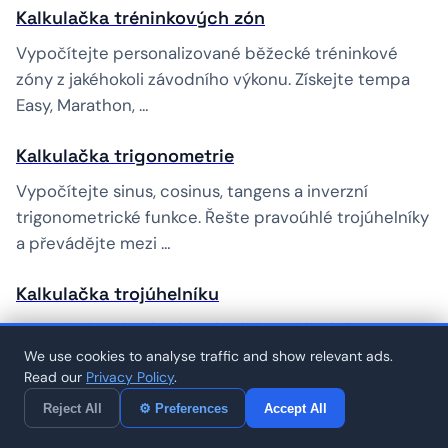
Kalkulačka tréninkových zón
Vypočítejte personalizované běžecké tréninkové
zóny z jakéhokoli závodního výkonu. Získejte tempa
Easy, Marathon, …
Kalkulačka trigonometrie
Vypočítejte sinus, cosinus, tangens a inverzní
trigonometrické funkce. Řešte pravoúhlé trojúhelníky
a převádějte mezi …
Kalkulačka trojúhelníku
Vypočítejte obsah, obvod a úhly trojúhelníku ze
zadaných stran nebo rozměrů. Tento bezplatný
We use cookies to analyse traffic and show relevant ads.
Read our
Privacy Policy
.
online matematický …
Reject All
⚙ Preferences
Accept All
Kalkulačka úpravy tempa podle převýšení