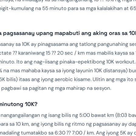
migit-kumulang na 55 minuto para sa mga kalalakihan at 6
 pagsasanay upang mapabuti ang aking oras sa 10
anay sa 10K ay pinagsasama ang tatlong pangunahing ses
tate ⁇ karaniwang 15 ⁇ 20 sec / km mas mabilis kaysa sa 10
minuto. Ito ang nag-iisang pinaka-epektibong 10K workout
% na mas mahaba kaysa sa iyong layunin 10K distansya) b
 5K bilis) itaas ang iyong aerobic kisame. Ulitin ang mga it
 pagbawi sa pagitan ng mga mahirap na sesyon.
 minutong 10K?
 nangangailangan ng isang bilis ng 5:00 bawat km (8:03 b
ra sa 10 km, ang iyong bilis ng ritmo ng pagsasanay ay d
g madaling tumatakbo sa 6:30 ⁇ 7:00 / km. Ang iyong 5K a