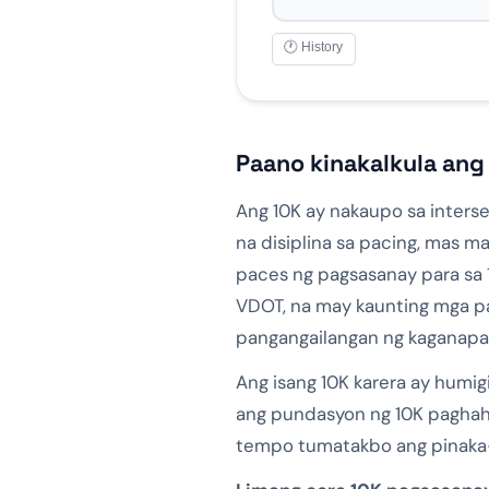
🕐 History
Paano kinakalkula ang
Ang 10K ay nakaupo sa interse
na disiplina sa pacing, mas m
paces ng pagsasanay para sa 1
VDOT, na may kaunting mga pa
pangangailangan ng kaganapa
Ang isang 10K karera ay humig
ang pundasyon ng 10K paghahan
tempo tumatakbo ang pinaka-