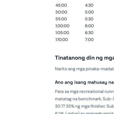
45:00
4:30
50:00
5:00
55:00
5:30
1:00:00
6:00
1:05:00
6:30
1:10:00
7:00
Tinatanong din ng mga
Narito ang mga pinaka-madala
Ano ang isang mahusay na
Para sa mga recreational runne
matatag na benchmark. Sub-50 
30 ⁇ 35% ng mga finisher. Sub
6:26 / milya) ay mapagkumpit