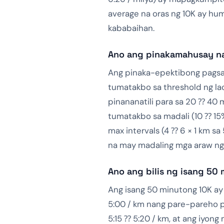
average na oras ng 10K ay hu
kababaihan.
Ano ang pinakamahusay na
Ang pinaka-epektibong pagsas
tumatakbo sa threshold ng lac
pinananatili para sa 20 ⁇ 40 
tumatakbo sa madali (10 ⁇ 15
max intervals (4 ⁇ 6 × 1 km sa
na may madaling mga araw ng
Ano ang bilis ng isang 50
Ang isang 50 minutong 10K ay
5:00 / km nang pare-pareho pa
5:15 ⁇ 5:20 / km, at ang iyon