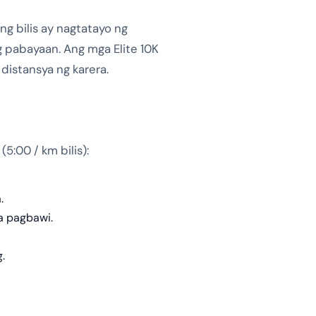
g bilis ay nagtatayo ng
 pabayaan. Ang mga Elite 10K
istansya ng karera.
5:00 / km bilis):
.
sa pagbawi.
.