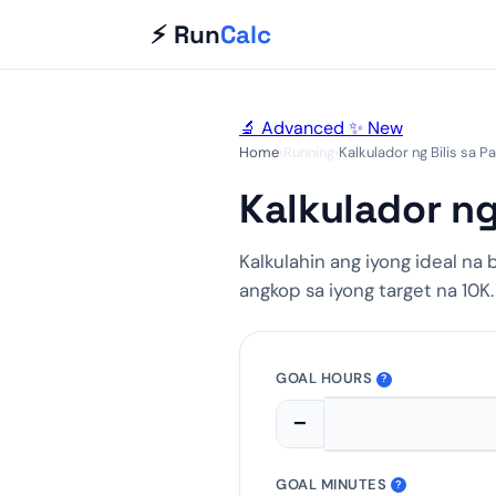
⚡ Run
Calc
🔬 Advanced
✨ New
Home
›
Running
›
Kalkulador ng Bilis sa 
Kalkulador ng
Kalkulahin ang iyong ideal na 
angkop sa iyong target na 10K.
GOAL HOURS
?
−
GOAL MINUTES
?