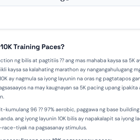
 10K Training Paces?
ction ng bilis at pagtitiis ⁇ ang mas mahaba kaysa sa 5K 
aikli kaysa sa kalahating marathon ay nangangahulugang m
0K ay nagmula sa iyong layunin na oras ng pagtatapos gam
gsasaayos na may kaugnayan sa 5K pacing upang ipakita 
n.
it-kumulang 96 ⁇ 97% aerobic, paggawa ng base building a
da. ang iyong layunin 10K bilis ay napakalapit sa iyong l
race-tiyak na pagsasanay stimulus.