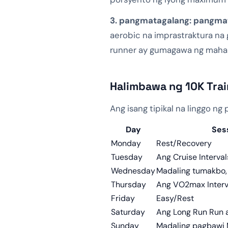
3. pangmatagalang: pangma
aerobic na imprastraktura na
runner ay gumagawa ng mahaba
Halimbawa ng 10K Tra
Ang isang tipikal na linggo ng
Day
Ses
Monday
Rest/Recovery
Tuesday
Ang Cruise Interval
Wednesday
Madaling tumakbo,
Thursday
Ang VO2max Inter
Friday
Easy/Rest
Saturday
Ang Long Run Run 
Sunday
Madaling pagbawi 