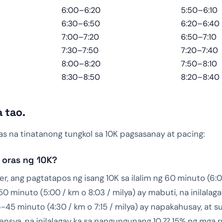
6:00–6:20
5:50–6:10
6:30–6:50
6:20–6:40
7:00–7:20
6:50–7:10
7:30–7:50
7:20–7:40
8:00–8:20
7:50–8:10
8:30–8:50
8:20–8:40
 tao.
s na tinatanong tungkol sa 10K pagsasanay at pacing:
 oras ng 10K?
r, ang pagtatapos ng isang 10K sa ilalim ng 60 minuto (6:00
minuto (5:00 / km o 8:03 / milya) ay mabuti, na inilalag
-45 minuto (4:30 / km o 7:15 / milya) ay napakahusay, at 
ensya, na inilalagay ka sa nangungunang 10 ⁇ 15% ng mga 