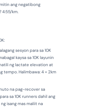
amitin ang negatibong
⁇ 4:55/km.
0K:
lagang sesyon para sa 10K
 mabagal kaysa sa 10K layunin
tili ng lactate elevation at
 ng tempo. Halimbawa: 4 × 2km
nuto na pag-recover sa
 para sa 10K runners dahil ang
g isang mas maliit na