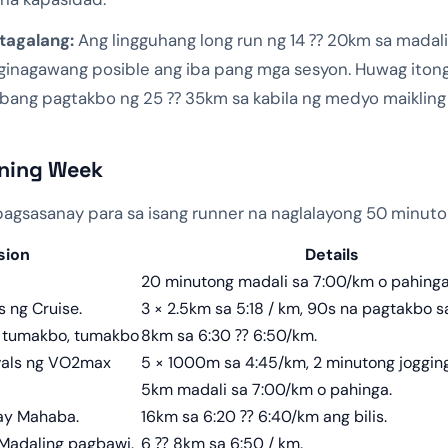
tagalang:
Ang lingguhang long run ng 14 ⁇ 20km sa madalin
 ginagawang posible ang iba pang mga sesyon. Huwag itong
ng pagtakbo ng 25 ⁇ 35km sa kabila ng medyo maikling d
ining Week
 pagsasanay para sa isang runner na naglalayong 50 minuto (
sion
Details
20 minutong madali sa 7:00/km o pahinga
s ng Cruise.
3 × 2.5km sa 5:18 / km, 90s na pagtakbo 
 tumakbo, tumakbo
8km sa 6:30 ⁇ 6:50/km.
vals ng VO2max
5 × 1000m sa 4:45/km, 2 minutong jogging
5km madali sa 7:00/km o pahinga.
ay Mahaba.
16km sa 6:20 ⁇ 6:40/km ang bilis.
Madaling pagbawi.
6 ⁇ 8km sa 6:50 / km.