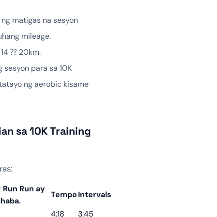
 ng matigas na sesyon
uhang mileage.
 14 ⁇ 20km.
 sesyon para sa 10K
gtatayo ng aerobic kisame
an sa 10K Training
ras:
 Run Run ay
Tempo
Intervals
haba.
4:18
3:45