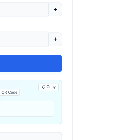
+
+
📋 Copy
 QR Code