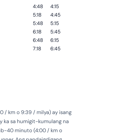
4:48
4:15
5:18
4:45
5:48
5:15
6:18
5:45
6:48
6:15
7:18
6:45
 / km o 9:39 / milya) ay isang
ay ka sa humigit-kumulang na
sub-40 minuto (4:00 / km o
runner. Ang pandaigdigang