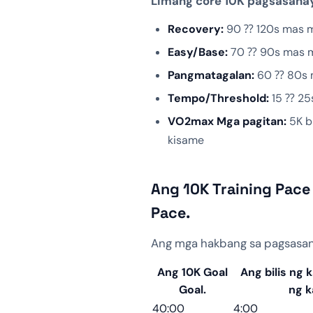
Limang core 10K pagsasanay
Recovery:
90 ⁇ 120s mas ma
Easy/Base:
70 ⁇ 90s mas ma
Pangmatagalan:
60 ⁇ 80s m
Tempo/Threshold:
15 ⁇ 25s
VO2max Mga pagitan:
5K bi
kisame
Ang 10K Training Pace
Pace.
Ang mga hakbang sa pagsasana
Ang 10K Goal
Ang bilis ng k
Goal.
ng k
40:00
4:00