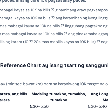
 paces: limang core 10K pagsasanay paces:
bagal kaysa sa 10K na bilis ⁇ ginamit ang araw pagkatapos
bagal kaysa sa 10K na bilis ⁇ ang karamihan ng iyong lingg
as mabagal kaysa sa 10K na bilis ⁇ lingguhang pagtakbo ng
 mas mabagal kaysa sa 10K na bilis ⁇ ang pinakamahalagang
lis ng karera (10 ⁇ 20s mas mabilis kaysa sa 10K bilis) ⁇ na
 Reference Chart ay isang tsart ng sangguni
y (min:sec bawat km) para sa karaniwang 10K target na o
arera, ang bilis
Madaling tumakbo, tumakbo,
Ang Long
arera.
tumakbo
Ma
5:30–5:50
5:20–5:40