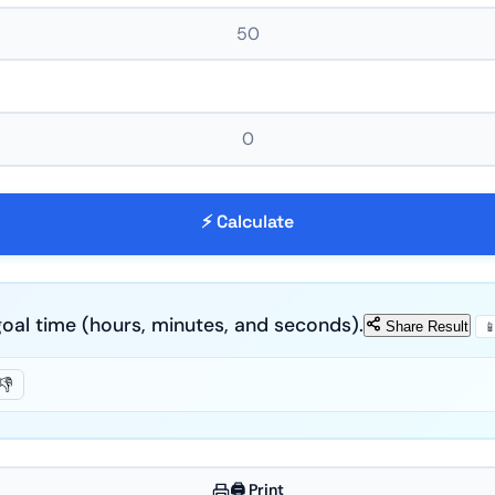
⚡ Calculate
goal time (hours, minutes, and seconds).
Share Result

👎
🖨️ Print