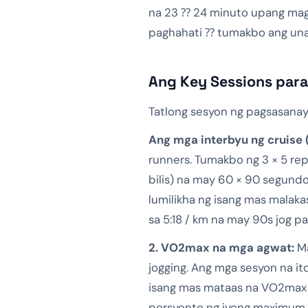
na 23 ⁇ 24 minuto upang magk
paghahati ⁇ tumakbo ang unan
Ang Key Sessions par
Tatlong sesyon ng pagsasana
Ang mga interbyu ng cruise 
runners. Tumakbo ng 3 × 5 repe
bilis) na may 60 × 90 segundo
lumilikha ng isang mas malak
sa 5:18 / km na may 90s jog p
2. VO2max na mga agwat:
Ma
jogging. Ang mga sesyon na ito
isang mas mataas na VO2max a
porsyento ng iyong maximum 