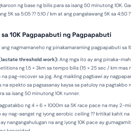
aroon ng base ng bilis para sa isang 50 minutong 10K. G
g 5K sa 5:05 ⁇ 5:10 / km at ang pangalawang 5K sa 4:50 
a sa 10K Pagpapabuti ng Pagpapabuti
y ang nagmamaneho ng pinakamaraming pagpapabuti sa 1
(lactate threshold work):
Ang mga ito ay ang pinaka-maha
titions ng 1.5 × 3km sa tempo bilis (15 × 25 sec / km mas
 na pag-recover sa jog. Ang maikling pagbawi ay nagpapana
as na epekto sa pagsasanay kaysa sa patuloy na pagtakbo
ara sa isang 50 minutong 10K runner.
gpatakbo ng 4 × 6 × 1000m sa 5K race pace na may 2-mi
 ay nag-aangat ng iyong aerobic ceiling ⁇ kritikal kahit na
y nangangahulugan na ang iyong 10K pace ay gumagamit n
na kapasidad.