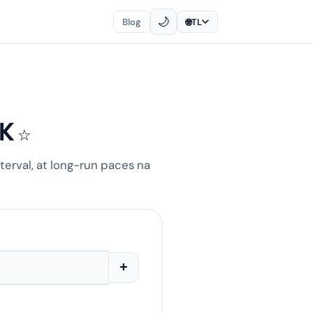
🌙
Blog
🌐
TL
0K
☆
nterval, at long-run paces na
+