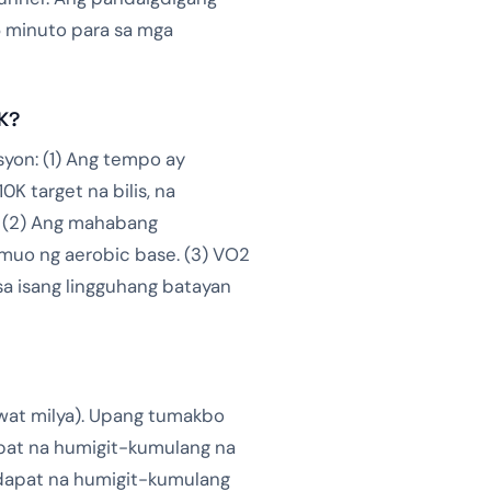
5 minuto para sa mga
K?
yon: (1) Ang tempo ay
K target na bilis, na
. (2) Ang mahabang
umuo ng aerobic base. (3) VO2
o sa isang lingguhang batayan
awat milya). Upang tumakbo
apat na humigit-kumulang na
y dapat na humigit-kumulang