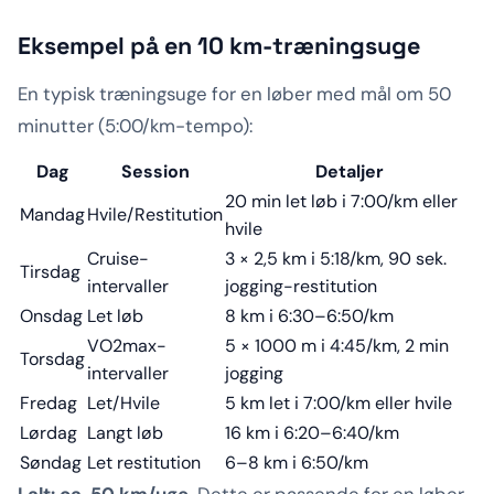
Eksempel på en 10 km-træningsuge
En typisk træningsuge for en løber med mål om 50
minutter (5:00/km-tempo):
Dag
Session
Detaljer
20 min let løb i 7:00/km eller
Mandag
Hvile/Restitution
hvile
Cruise-
3 × 2,5 km i 5:18/km, 90 sek.
Tirsdag
intervaller
jogging-restitution
Onsdag
Let løb
8 km i 6:30–6:50/km
VO2max-
5 × 1000 m i 4:45/km, 2 min
Torsdag
intervaller
jogging
Fredag
Let/Hvile
5 km let i 7:00/km eller hvile
Lørdag
Langt løb
16 km i 6:20–6:40/km
Søndag
Let restitution
6–8 km i 6:50/km
I alt: ca. 50 km/uge.
Dette er passende for en løber,