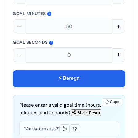
GOAL MINUTES
?
−
+
GOAL SECONDS
?
−
+
⚡ Beregn
📋 Copy
Please enter a valid goal time (hours,
minutes, and seconds).
Share Result
"Var dette nyttigt?"
👍
👎