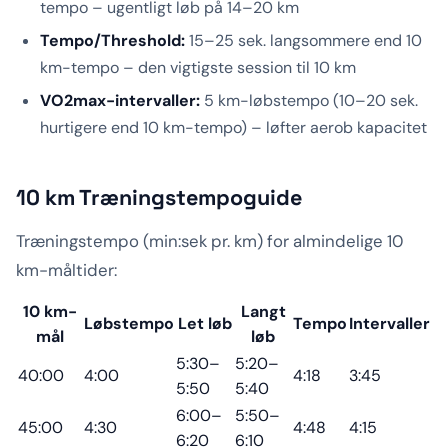
tempo – ugentligt løb på 14–20 km
Tempo/Threshold:
15–25 sek. langsommere end 10
km-tempo – den vigtigste session til 10 km
VO2max-intervaller:
5 km-løbstempo (10–20 sek.
hurtigere end 10 km-tempo) – løfter aerob kapacitet
10 km Træningstempoguide
Træningstempo (min:sek pr. km) for almindelige 10
km-måltider:
10 km-
Langt
Løbstempo
Let løb
Tempo
Intervaller
mål
løb
5:30–
5:20–
40:00
4:00
4:18
3:45
5:50
5:40
6:00–
5:50–
45:00
4:30
4:48
4:15
6:20
6:10