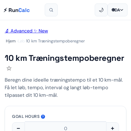
⚡ Run
Calc
🌙
🌐
DA
🔬 Advanced
✨ New
Hjem
›
Løb
›
10 km Træningstempoberegner
10 km Træningstempoberegner
☆
Beregn dine ideelle træningstempo til et 10 km-mål.
Få let løb, tempo, interval og langt løb-tempo
tilpasset dit 10 km-mål.
GOAL HOURS
?
−
+