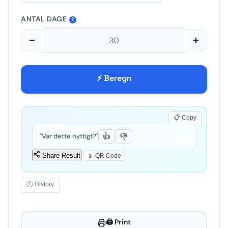
ANTAL DAGE
?
−
+
⚡ Beregn
📋 Copy
"Var dette nyttigt?"
👍
👎
Share Result
📱 QR Code
🕐 History
🖨️ Print