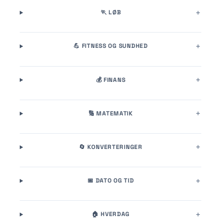
🏃 LØB
💪 FITNESS OG SUNDHED
💰 FINANS
🔢 MATEMATIK
🔄 KONVERTERINGER
📅 DATO OG TID
🏠 HVERDAG