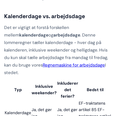
Kalenderdage vs. arbejdsdage
Det er vigtigt at forstå forskellen
mellem
kalenderdage
og
arbejdsdage
. Denne
lommeregner tæller kalenderdage - hver dag på
kalenderen, inklusive weekender og helligdage. Hvis
du kun skal tælle arbejdsdage fra mandag til fredag,
kan du bruge vores
Regnemaskine for arbejdsdage
I
stedet.
Inkluderer
Inklusive
Typ
det
Bedst til
weekender?
ferier?
EF-traktatens
Ja, det gør
Ja, det gør
artikel 85 EF-
Kalenderdage