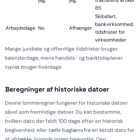
jeg.
jeg.
traktatens artikel
85
Skibsfart,
bankvirksomhed,
Arbejdsdage
No
Afhænger
tidsfrister for
virksomheder
Mange juridiske og offentlige tidsfrister bruger
kalenderdage, mens handels- og banktidsplaner
typisk bruger hverdage.
Beregninger af historiske datoer
Denne lommeregner fungerer for historiske datoer
såvel som fremtidige datoer. Du kan bestemme,
hvilken dato der faldt 100 dage efter en historisk
begivenhed, eller tælle baglæns fra en kendt dato for
at afdække, hvornår noget begyndte. Den