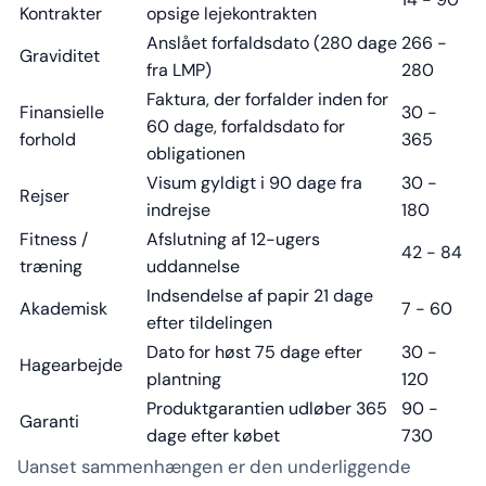
Kontrakter
opsige lejekontrakten
Anslået forfaldsdato (280 dage
266 -
Graviditet
fra LMP)
280
Faktura, der forfalder inden for
Finansielle
30 -
60 dage, forfaldsdato for
forhold
365
obligationen
Visum gyldigt i 90 dage fra
30 -
Rejser
indrejse
180
Fitness /
Afslutning af 12-ugers
42 - 84
træning
uddannelse
Indsendelse af papir 21 dage
Akademisk
7 - 60
efter tildelingen
Dato for høst 75 dage efter
30 -
Hagearbejde
plantning
120
Produktgarantien udløber 365
90 -
Garanti
dage efter købet
730
Uanset sammenhængen er den underliggende