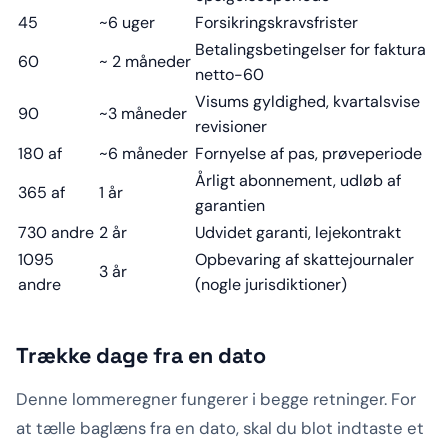
45
~6 uger
Forsikringskravsfrister
Betalingsbetingelser for faktura
60
~ 2 måneder
netto-60
Visums gyldighed, kvartalsvise
90
~3 måneder
revisioner
180 af
~6 måneder
Fornyelse af pas, prøveperiode
Årligt abonnement, udløb af
365 af
1 år
garantien
730 andre
2 år
Udvidet garanti, lejekontrakt
1095
Opbevaring af skattejournaler
3 år
andre
(nogle jurisdiktioner)
Trække dage fra en dato
Denne lommeregner fungerer i begge retninger. For
at tælle baglæns fra en dato, skal du blot indtaste et