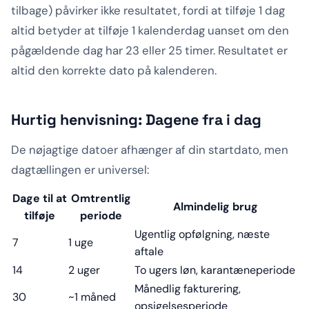
tilbage) påvirker ikke resultatet, fordi at tilføje 1 dag
altid betyder at tilføje 1 kalenderdag uanset om den
pågældende dag har 23 eller 25 timer. Resultatet er
altid den korrekte dato på kalenderen.
Hurtig henvisning: Dagene fra i dag
De nøjagtige datoer afhænger af din startdato, men
dagtællingen er universel:
Dage til at
Omtrentlig
Almindelig brug
tilføje
periode
Ugentlig opfølgning, næste
7
1 uge
aftale
14
2 uger
To ugers løn, karantæneperiode
Månedlig fakturering,
30
~1 måned
opsigelsesperiode