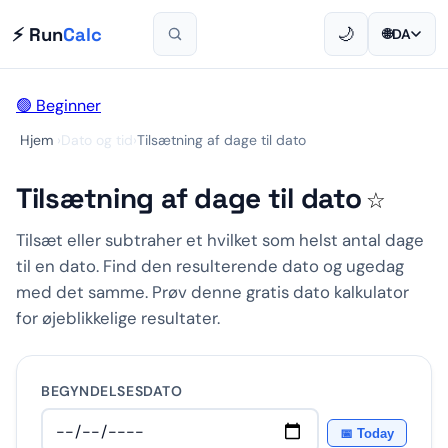
⚡ Run
Calc
🌙
🌐
DA
🟢 Beginner
Hjem
›
Dato og tid
›
Tilsætning af dage til dato
Tilsætning af dage til dato
☆
Tilsæt eller subtraher et hvilket som helst antal dage
til en dato. Find den resulterende dato og ugedag
med det samme. Prøv denne gratis dato kalkulator
for øjeblikkelige resultater.
BEGYNDELSESDATO
📅 Today