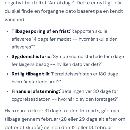
negativt tal i feltet "Antal dage". Dette er nyttigt, når
du skal finde en forgangne dato baseret på en kendt
varighed:
Tilbagesporing af en frist:
"Rapporten skulle
afleveres 14 dage før mødet -- hvornår skulle den
afleveres?"
Sygdomshistorie:
"Symptomerne startede fem dage
før lægens besøg -- hvilken dato var det?"
Retlig tilbageblik:
"Forældelsesfristen er 180 dage --
hvornår startede uret?"
Finansiel afstemning:
"Betalingen var 30 dage før
opgørelsesdatoen -- hvornår blev den foretaget?"
Hvis man trækker 31 dage fra den 15. marts, går man
tilbage gennem februar (28 eller 29 dage alt efter om
det er et skudår) og ind i den 12. eller 13. februar.