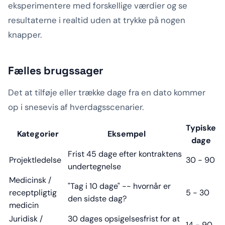
eksperimentere med forskellige værdier og se
resultaterne i realtid uden at trykke på nogen
knapper.
Fælles brugssager
Det at tilføje eller trække dage fra en dato kommer
op i snesevis af hverdagsscenarier.
Typiske
Kategorier
Eksempel
dage
Frist 45 dage efter kontraktens
Projektledelse
30 - 90
undertegnelse
Medicinsk /
"Tag i 10 dage" -- hvornår er
receptpligtig
5 - 30
den sidste dag?
medicin
Juridisk /
30 dages opsigelsesfrist for at
14 - 90