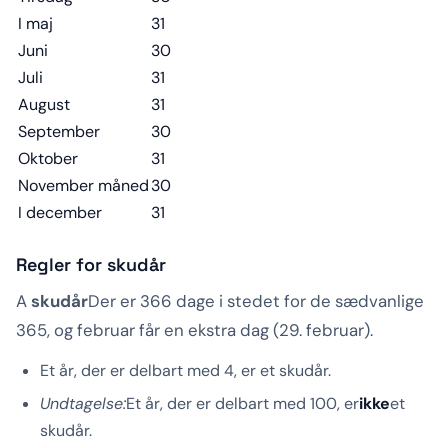
I maj
31
Juni
30
Juli
31
August
31
September
30
Oktober
31
November måned
30
I december
31
Regler for skudår
A
skudår
Der er 366 dage i stedet for de sædvanlige
365, og februar får en ekstra dag (29. februar).
Et år, der er delbart med 4, er et skudår.
Undtagelse:
Et år, der er delbart med 100, er
ikke
et
skudår.