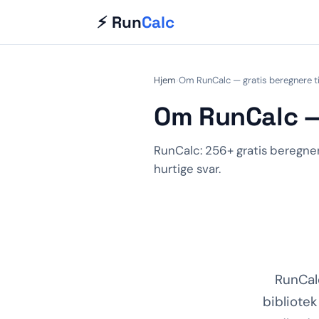
⚡ Run
Calc
Hjem
›
Om RunCalc — gratis beregnere til
Om RunCalc — 
RunCalc: 256+ gratis beregnere
hurtige svar.
RunCalc
bibliotek