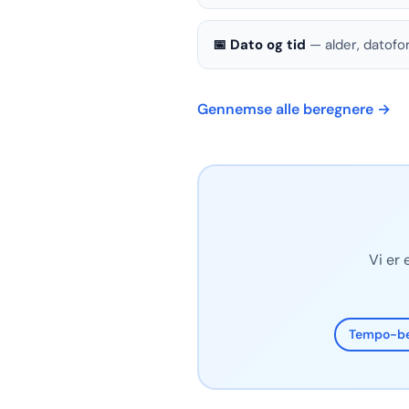
📅 Dato og tid
— alder, datofor
Gennemse alle beregnere →
Vi er 
Tempo-be