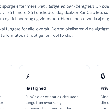
t spørge efter mere:
kan I tilføje en BMI-beregner? En bo
 vi. Så ti mere. Så hundrede. I dag dækker RunCalc løb, s
o og tid, hverdag og videnskab. Hvert eneste værktøj er gr
l fungere for alle, overalt. Derfor lokaliserer vi de vigtigs
talformater, når det gør en reel forskel.
⚡
🔒
Hastighed
Priv
e
RunCalc er et statisk site uden
Dine
ler
tunge frameworks og
din 
der
unødvendige serverrunder.
i br