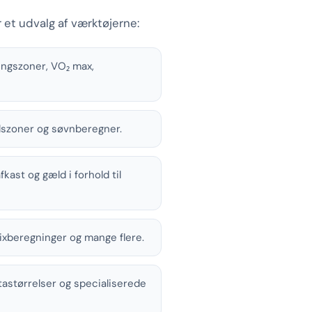
r et udvalg af værktøjerne:
ingszoner, VO₂ max,
ulszoner og søvnberegner.
kast og gæld i forhold til
ixberegninger og mange flere.
tastørrelser og specialiserede