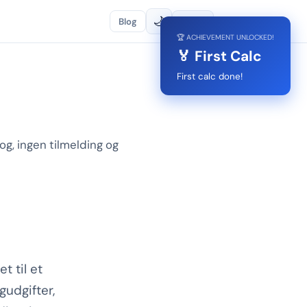
🌙
Blog
🌐
DA
🏆 ACHIEVEMENT UNLOCKED!
🏅 First Calc
First calc done!
og, ingen tilmelding og
t til et
gudgifter,