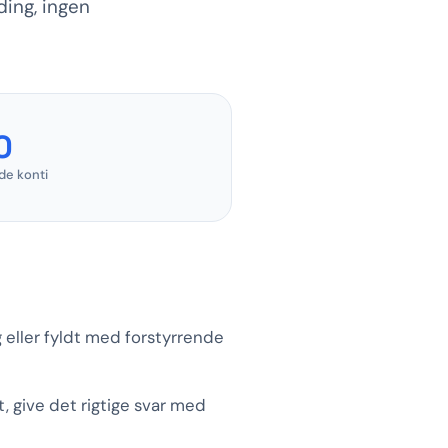
ing, ingen
0
e konti
 eller fyldt med forstyrrende
, give det rigtige svar med