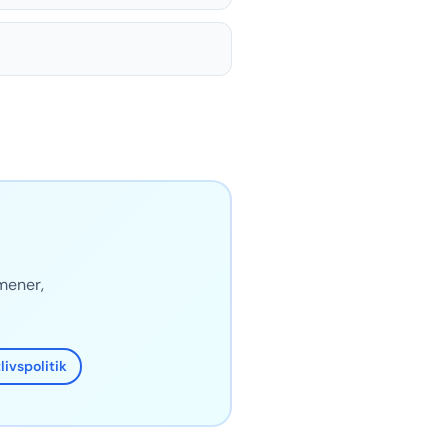
 mener,
livspolitik