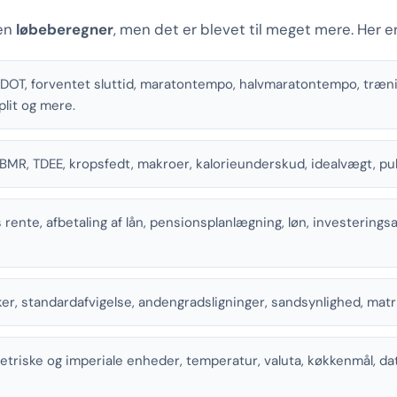
 en
løbeberegner
, men det er blevet til meget mere. Her e
OT, forventet sluttid, maratontempo, halvmaratontempo, træn
lit og mere.
BMR, TDEE, kropsfedt, makroer, kalorieunderskud, idealvægt, p
 rente, afbetaling af lån, pensionsplanlægning, løn, investeringsaf
er, standardafvigelse, andengradsligninger, sandsynlighed, matr
triske og imperiale enheder, temperatur, valuta, køkkenmål, da