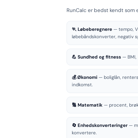
RunCalc er bedst kendt som
🏃 Løbeberegnere
— tempo, VD
løbebåndskonverter, negativ sp
💪 Sundhed og fitness
— BMI, 
💰 Økonomi
— boliglån, renters
indkomst.
🔢 Matematik
— procent, brøk
🔄 Enhedskonverteringer
— me
konvertere.