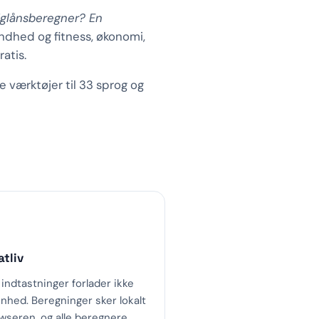
liglånsberegner? En
undhed og fitness, økonomi,
atis.
te værktøjer til 33 sprog og
atliv
 indtastninger forlader ikke
enhed. Beregninger sker lokalt
owseren, og alle beregnere