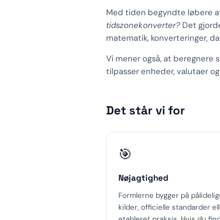
Med tiden begyndte løbere a
tidszonekonverter?
Det gjorde
matematik, konverteringer, dat
Vi mener også, at beregnere ska
tilpasser enheder, valutaer og 
Det står vi for
🎯
Nøjagtighed
Formlerne bygger på pålidelig
kilder, officielle standarder el
etableret praksis. Hvis du fin