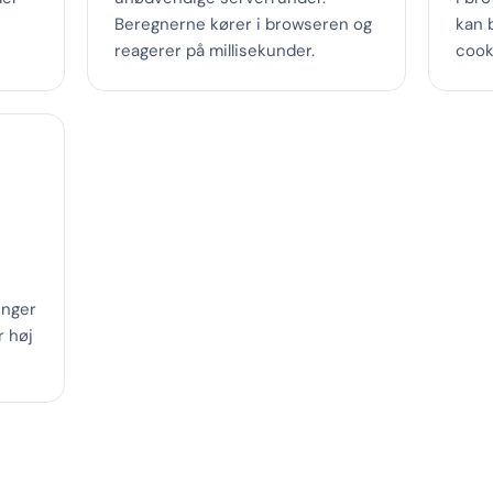
Beregnerne kører i browseren og
kan 
reagerer på millisekunder.
cook
inger
r høj