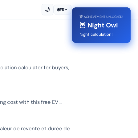
🌙
🌐
FR
🏆 ACHIEVEMENT UNLOCKED!
🏆 ACHIEVEMENT UNLOCKED!
🏅 First Calc
🦉 Night Owl
First calc done!
Night calculation!
ciation calculator for buyers,
ng cost with this free EV …
valeur de revente et durée de