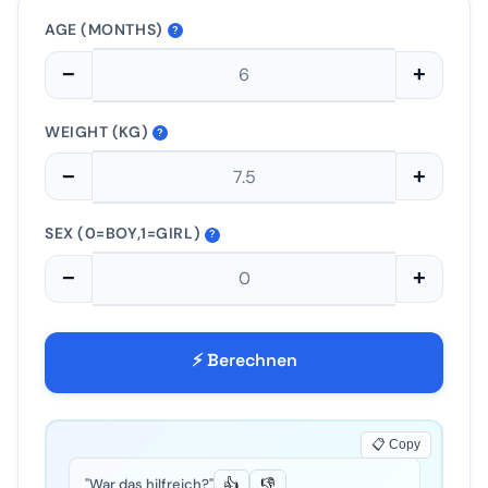
AGE (MONTHS)
?
−
+
WEIGHT (KG)
?
−
+
SEX (0=BOY,1=GIRL)
?
−
+
⚡ Berechnen
📋 Copy
"War das hilfreich?"
👍
👎