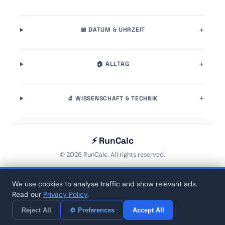
📅 DATUM & UHRZEIT
🏠 ALLTAG
🔬 WISSENSCHAFT & TECHNIK
⚡ RunCalc
© 2026 RunCalc. All rights reserved.
Home
🏷️ Tags
About
Contact
Privacy
We use cookies to analyse traffic and show relevant ads.
⌨️
Read our
Privacy Policy
.
Reject All
⚙ Preferences
Accept All